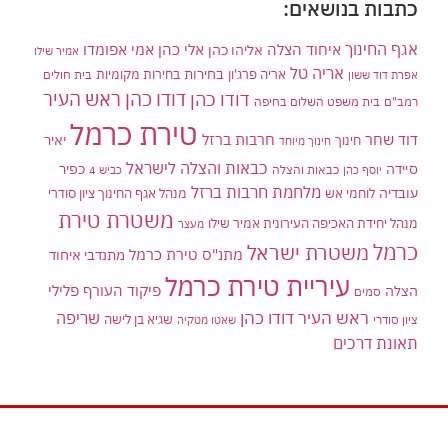
כתבות בנושאים:
אגף החינוך
איחוד הצלה
אלי כהן
אליהו כהן
אמי אפומדו
אמיר שילו
אריה טל
בחירות
אריה פרג'ון
בחירות מקומיות
בית חולים
אפרת דוד ששון
דודו כהן ראש העיר
דודו כהן
רמב"ם
בית משפט השלום בחיפה
טירת כרמל
דוד שחר
חרבות ברזל
יאיר
חינוך
חינוך מיוחד
כבאות והצלה לישראל
סיידה
כפיר
יוסף כהן
כבאות והצלה
כביש 4
מלחמת חרבות ברזל
עובדיה
לוחמי אש
מנהל אגף החינוך ציון סודרי
משטרת טירת
מנהל יחידת האכיפה העירונית אמיר שילו
מעצר
כרמל
משטרת ישראל
מתנ"ס טירת כרמל
מתנדבי איחוד
עיריית טירת כרמל
פיקוד העורף
פלילי
הצלה
סמים
ראש העיר דודו כהן
שריפה
שגיא בן לישה
ציון סודרי
שאטו מטקיה
תאונת דרכים