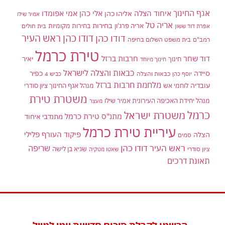
אגף החינוך
איחוד הצלה
אלי כהן
אליהו כהן
אמי אפומדו
אמיר שילו
אריה טל
בחירות
אריה פרג'ון
בחירות מקומיות
בית חולים
אפרת דוד ששון
דודו כהן ראש העיר
דודו כהן
רמב"ם
בית משפט השלום בחיפה
טירת כרמל
דוד שחר
חרבות ברזל
יאיר
חינוך
חינוך מיוחד
כבאות והצלה לישראל
סיידה
כפיר
יוסף כהן
כבאות והצלה
כביש 4
מלחמת חרבות ברזל
עובדיה
לוחמי אש
מנהל אגף החינוך ציון סודרי
משטרת טירת
מנהל יחידת האכיפה העירונית אמיר שילו
מעצר
כרמל
משטרת ישראל
מתנ"ס טירת כרמל
מתנדבי איחוד
עיריית טירת כרמל
פיקוד העורף
פלילי
הצלה
סמים
ראש העיר דודו כהן
שריפה
שגיא בן לישה
ציון סודרי
שאטו מטקיה
תאונת דרכים