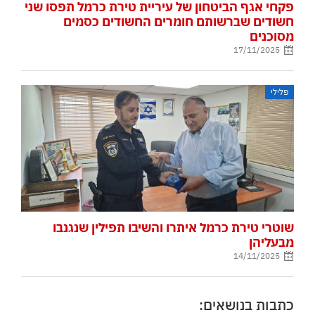
פקחי אגף הביטחון של עיריית טירת כרמל תפסו שני
חשודים שברשותם חומרים החשודים כסמים
מסוכנים
17/11/2025
פלילי
שוטרי טירת כרמל איתרו והשיבו תפילין שנגנבו
מבעליהן
14/11/2025
כתבות בנושאים: