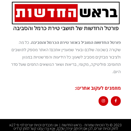
פורטל החדשות המוביל באזור טירת הכרמל והסביבה
. כל מה
שקורה בשכונה שלכם ובעיר שמעניין אתכם! האתר מספק לתושבים
ולציבור מבזקים מסביב לשעון: כל הידיעות והפרשנויות במגוון
תחומים: פוליטיקה, מקומי, בריאות ושאר הנושאים החמים שעל סדר
היום.
מוזמנים לעקוב אחרינו:
2023 © כל הזכויות שמורות - בראש החדשות | אנו מכבדים זכויות יוצרים לפי ס׳ 27א
לחוק זכויות יוצרים, לכן אם זיהיתם יצירה שלכם, אנא צרו עמנו קשר למתן קרדיט