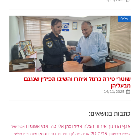
פלילי
שוטרי טירת כרמל איתרו והשיבו תפילין שנגנבו
מבעליהן
14/11/2025
כתבות בנושאים:
אגף החינוך
איחוד הצלה
אלי כהן
אליהו כהן
אמי אפומדו
אמיר שילו
אריה טל
בחירות
אריה פרג'ון
בחירות מקומיות
בית חולים
אפרת דוד ששון