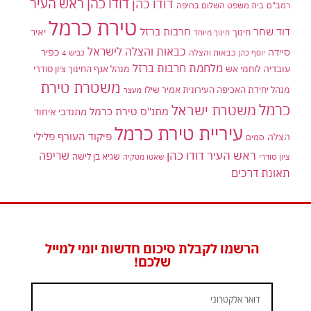
דודו כהן ראש העיר
דודו כהן
רמב"ם
בית משפט השלום בחיפה
טירת כרמל
דוד שחר
חרבות ברזל
יאיר
חינוך
חינוך מיוחד
כבאות והצלה לישראל
סיידה
כפיר
יוסף כהן
כבאות והצלה
כביש 4
מלחמת חרבות ברזל
עובדיה
לוחמי אש
מנהל אגף החינוך ציון סודרי
משטרת טירת
מנהל יחידת האכיפה העירונית אמיר שילו
מעצר
כרמל
משטרת ישראל
מתנ"ס טירת כרמל
מתנדבי איחוד
עיריית טירת כרמל
פיקוד העורף
פלילי
הצלה
סמים
ראש העיר דודו כהן
שריפה
שגיא בן לישה
ציון סודרי
שאטו מטקיה
תאונת דרכים
הרשמו לקבלת סיכום חדשות יומי למייל
שלכם!