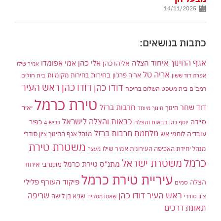
14/11/2025
כתבות בנושאים:
אגף החינוך
איחוד הצלה
אלי כהן
אליהו כהן
אמי אפומדו
אמיר שילו
אריה טל
בחירות
אריה פרג'ון
בחירות מקומיות
בית חולים
אפרת דוד ששון
דודו כהן ראש העיר
דודו כהן
רמב"ם
בית משפט השלום בחיפה
טירת כרמל
דוד שחר
חרבות ברזל
יאיר
חינוך
חינוך מיוחד
כבאות והצלה לישראל
סיידה
כפיר
יוסף כהן
כבאות והצלה
כביש 4
מלחמת חרבות ברזל
עובדיה
לוחמי אש
מנהל אגף החינוך ציון סודרי
משטרת טירת
מנהל יחידת האכיפה העירונית אמיר שילו
מעצר
כרמל
משטרת ישראל
מתנ"ס טירת כרמל
מתנדבי איחוד
עיריית טירת כרמל
פיקוד העורף
פלילי
הצלה
סמים
ראש העיר דודו כהן
שריפה
שגיא בן לישה
ציון סודרי
שאטו מטקיה
תאונת דרכים