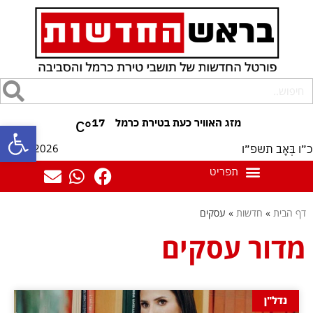
17
°C
פתח סרגל
09/08/2026
כ״ו בְּאָב תשפ״ו
דף הבית
»
חדשות
»
עסקים
מדור עסקים
נדל"ן