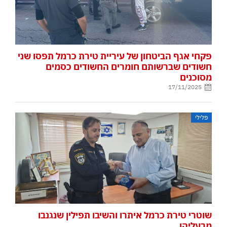
פקחי אגף הביטחון של עיריית טירת כרמל תפסו שני
חשודים שברשותם חומרים החשודים כסמים
מסוכנים
17/11/2025
פלילי
שוטרי טירת כרמל איתרו והשיבו תפילין שנגנבו
מבעליהן