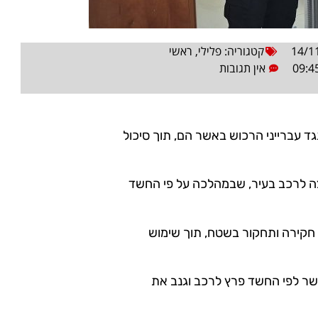
14/1
קטגוריה:
פלילי
,
ראשי
09:4
אין תגובות
ד עברייני הרכוש באשר הם, תוך סיכול
צה לרכב בעיר, שבמהלכה על פי החשד
ת חקירה ותחקור בשטח, תוך שימוש
החקירה התחזק החשד נגד תושב טירת כרמל בן 52, אשר לפי החשד פרץ לרכב וגנב את