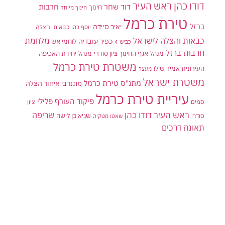
דודו כהן ראש העיר
דוד שחר
חרבות
חינוך
חינוך מיוחד
טירת כרמל
ברזל
יאיר סיידה
יוסף כהן
כבאות והצלה
כבאות והצלה לישראל
מלחמת
כפיר עובדיה
לוחמי אש
כביש 4
חרבות ברזל
מנהל אגף החינוך ציון סודרי
מנהל יחידת האכיפה
משטרת טירת כרמל
העירונית אמיר שילו
מעצר
משטרת ישראל
מתנ"ס טירת כרמל
מתנדבי איחוד הצלה
עיריית טירת כרמל
פיקוד העורף
פלילי
סמים
ציון
ראש העיר דודו כהן
שריפה
שגיא בן לישה
סודרי
שאטו מטקיה
תאונת דרכים