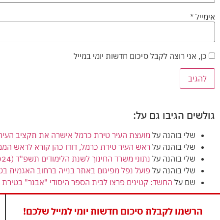
אימייל
*
כן, אני רוצה לקבל סיכום חדשות יומי במייל
גולשים הגיבו גם על:
שלי בוהנה
על
מועצת העיר טירת כרמל אישרה את תקציב העירייה (הרגיל) לשנת 2024
שלי בוהנה
על
ראש העיר טירת כרמל, דודו כהן קורא לראש המ
שלי בוהנה
על
נתוני משרד החינוך לשנת הלימודים תשפ"ד (2024) מציגים ירידה בנתוני הזכאות לבגרות בטירת כרמל
שלי בוהנה
על
פועל נפל מפיגום באתר בנייה ברחוב האגמית בט
שם
על
החשד: קטינים פרצו לבית הספר היסודי "אבנר" בטירת כ
הרשמו לקבלת סיכום חדשות יומי למייל שלכם!