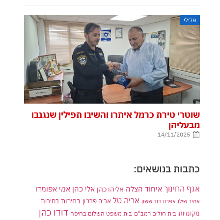
פלילי
שוטרי טירת כרמל איתרו והשיבו תפילין שנגנבו
מבעליהן
14/11/2025
כתבות בנושאים:
אגף החינוך
איחוד הצלה
אלי כהן
אליהו כהן
אמי אפומדו
אריה טל
בחירות
אריה פרג'ון
בחירות
אמיר שילו
אפרת דוד ששון
דודו כהן
מקומיות
בית חולים רמב"ם
בית משפט השלום בחיפה