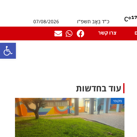
1
°C
07/08/2026
כ״ד בְּאָב תשפ״ו
צרו קשר
פתח סרגל
עוד בחדשות
מקומי