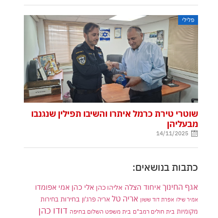
פלילי
שוטרי טירת כרמל איתרו והשיבו תפילין שנגנבו
מבעליהן
14/11/2025
כתבות בנושאים:
אגף החינוך
איחוד הצלה
אלי כהן
אליהו כהן
אמי אפומדו
אריה טל
בחירות
אריה פרג'ון
בחירות
אמיר שילו
אפרת דוד ששון
דודו כהן
מקומיות
בית חולים רמב"ם
בית משפט השלום בחיפה