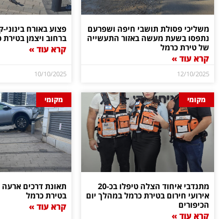
משליכי פסולת תושבי חיפה ושפרעם
פצוע באורח בינוני-
נתפסו בשעת מעשה באזור התעשייה
ברחוב ויצמן בטירת 
של טירת כרמל
קרא עוד »
קרא עוד »
10/10/2025
12/10/2025
מקומי
מקומי
מתנדבי איחוד הצלה טיפלו בכ-20
תאונת דרכים ארעה ב
אירועי חירום בטירת כרמל במהלך יום
בטירת כרמל
הכיפורים
קרא עוד »
קרא עוד »