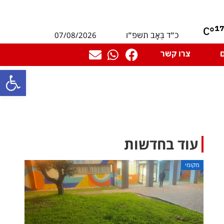
1
°C
07/08/2026
כ״ד בְּאָב תשפ״ו
צרו קשר
פתח סרגל
עוד בחדשות
מקומי