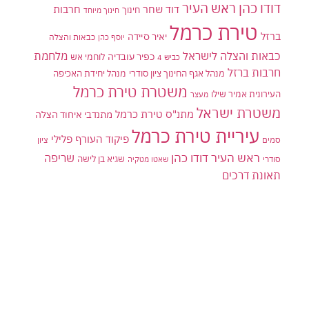
דודו כהן ראש העיר
דוד שחר
חרבות
חינוך
חינוך מיוחד
טירת כרמל
ברזל
יאיר סיידה
יוסף כהן
כבאות והצלה
כבאות והצלה לישראל
מלחמת
כפיר עובדיה
לוחמי אש
כביש 4
חרבות ברזל
מנהל אגף החינוך ציון סודרי
מנהל יחידת האכיפה
משטרת טירת כרמל
העירונית אמיר שילו
מעצר
משטרת ישראל
מתנ"ס טירת כרמל
מתנדבי איחוד הצלה
עיריית טירת כרמל
פיקוד העורף
פלילי
סמים
ציון
ראש העיר דודו כהן
שריפה
שגיא בן לישה
סודרי
שאטו מטקיה
תאונת דרכים