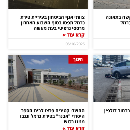
קשה בתאונה
צוותי אגף הביטחון בעיריית טירת
כרמל
כרמל תפסו בסוף השבוע האחרון
מרססי גרפיטי בעת מעשה
קרא עוד »
05/10/2025
חינוך
רחוב דולפין
החשד: קטינים פרצו לבית הספר
היסודי "אבנר" בטירת כרמל וגנבו
ממנו רכוש
קרא עוד »