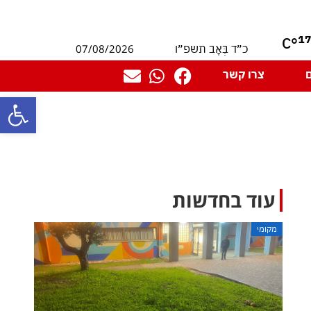
1
°C
07/08/2026
כ״ד בְּאָב תשפ״ו
צרו קשר
פתח סרגל
עוד בחדשות
מקומי