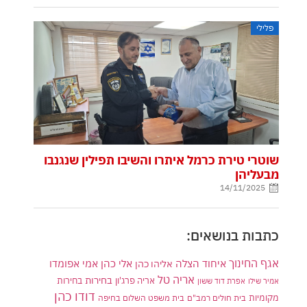
פלילי
שוטרי טירת כרמל איתרו והשיבו תפילין שנגנבו
מבעליהן
14/11/2025
כתבות בנושאים:
אגף החינוך
איחוד הצלה
אלי כהן
אליהו כהן
אמי אפומדו
אריה טל
בחירות
אריה פרג'ון
בחירות
אמיר שילו
אפרת דוד ששון
דודו כהן
מקומיות
בית חולים רמב"ם
בית משפט השלום בחיפה