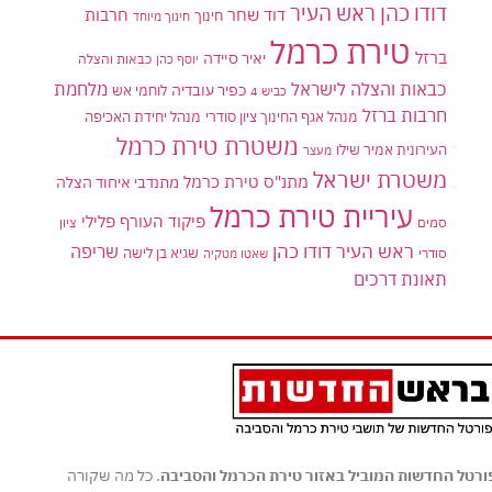
דודו כהן ראש העיר
דוד שחר
חרבות
חינוך
חינוך מיוחד
טירת כרמל
ברזל
יאיר סיידה
יוסף כהן
כבאות והצלה
כבאות והצלה לישראל
מלחמת
כפיר עובדיה
לוחמי אש
כביש 4
חרבות ברזל
מנהל אגף החינוך ציון סודרי
מנהל יחידת האכיפה
משטרת טירת כרמל
העירונית אמיר שילו
מעצר
משטרת ישראל
מתנ"ס טירת כרמל
מתנדבי איחוד הצלה
עיריית טירת כרמל
פיקוד העורף
פלילי
סמים
ציון
ראש העיר דודו כהן
שריפה
שגיא בן לישה
סודרי
שאטו מטקיה
תאונת דרכים
ורטל החדשות המוביל באזור טירת הכרמל והסביבה
. כל מה שקורה