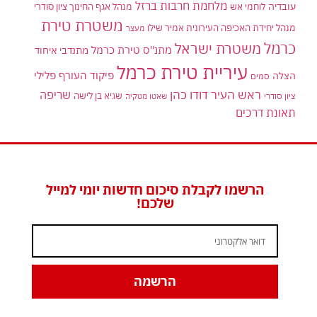
מלחמת חרבות ברזל
עובדיה
לוחמי אש
מנהל אגף החינוך ציון סודרי
משטרת טירת
מנהל יחידת האכיפה העירונית אמיר שילו
מעצר
כרמל
משטרת ישראל
מתנ"ס טירת כרמל
מתנדבי איחוד
עיריית טירת כרמל
פיקוד העורף
פלילי
הצלה
סמים
ראש העיר דודו כהן
שריפה
שגיא בן לישה
ציון סודרי
שאטו מטקיה
תאונת דרכים
הרשמו לקבלת סיכום חדשות יומי למייל
שלכם!
הרשמה