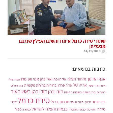
שוטרי טירת כרמל איתרו והשיבו תפילין שנגנבו
מבעליהן
14/11/2025
כתבות בנושאים:
אגף החינוך
איחוד הצלה
אלי כהן
אליהו כהן
אמי אפומדו
אמיר שילו
אריה טל
בחירות
אריה פרג'ון
בחירות מקומיות
בית חולים
אפרת דוד ששון
דודו כהן ראש העיר
דודו כהן
רמב"ם
בית משפט השלום בחיפה
טירת כרמל
דוד שחר
חרבות ברזל
יאיר
חינוך
חינוך מיוחד
כבאות והצלה לישראל
סיידה
כפיר
יוסף כהן
כבאות והצלה
כביש 4