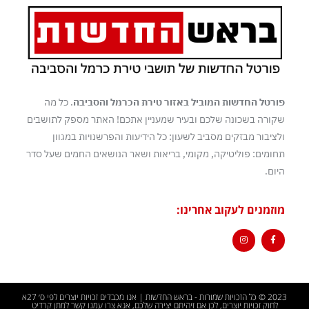
פורטל החדשות המוביל באזור טירת הכרמל והסביבה
. כל מה
שקורה בשכונה שלכם ובעיר שמעניין אתכם! האתר מספק לתושבים
ולציבור מבזקים מסביב לשעון: כל הידיעות והפרשנויות במגוון
תחומים: פוליטיקה, מקומי, בריאות ושאר הנושאים החמים שעל סדר
היום.
מוזמנים לעקוב אחרינו:
2023 © כל הזכויות שמורות - בראש החדשות | אנו מכבדים זכויות יוצרים לפי ס׳ 27א
לחוק זכויות יוצרים, לכן אם זיהיתם יצירה שלכם, אנא צרו עמנו קשר למתן קרדיט