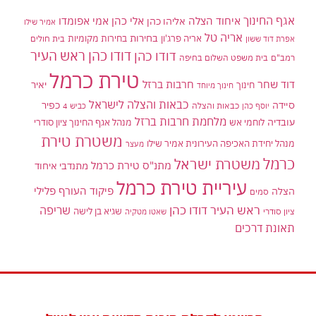
אגף החינוך
איחוד הצלה
אלי כהן
אליהו כהן
אמי אפומדו
אמיר שילו
אריה טל
בחירות
אריה פרג'ון
בחירות מקומיות
בית חולים
אפרת דוד ששון
דודו כהן ראש העיר
דודו כהן
רמב"ם
בית משפט השלום בחיפה
טירת כרמל
דוד שחר
חרבות ברזל
יאיר
חינוך
חינוך מיוחד
כבאות והצלה לישראל
סיידה
כפיר
יוסף כהן
כבאות והצלה
כביש 4
מלחמת חרבות ברזל
עובדיה
לוחמי אש
מנהל אגף החינוך ציון סודרי
משטרת טירת
מנהל יחידת האכיפה העירונית אמיר שילו
מעצר
כרמל
משטרת ישראל
מתנ"ס טירת כרמל
מתנדבי איחוד
עיריית טירת כרמל
פיקוד העורף
פלילי
הצלה
סמים
ראש העיר דודו כהן
שריפה
שגיא בן לישה
ציון סודרי
שאטו מטקיה
תאונת דרכים