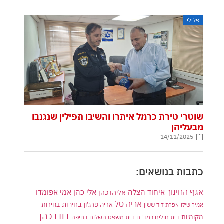
פלילי
שוטרי טירת כרמל איתרו והשיבו תפילין שנגנבו
מבעליהן
14/11/2025
כתבות בנושאים:
אגף החינוך
איחוד הצלה
אלי כהן
אליהו כהן
אמי אפומדו
אריה טל
בחירות
אריה פרג'ון
בחירות
אמיר שילו
אפרת דוד ששון
דודו כהן
מקומיות
בית חולים רמב"ם
בית משפט השלום בחיפה