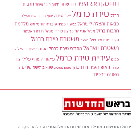
דודו כהן ראש העיר
דוד שחר
חרבות
חינוך
חינוך מיוחד
טירת כרמל
ברזל
יאיר סיידה
יוסף כהן
כבאות והצלה
כבאות והצלה לישראל
מלחמת
כפיר עובדיה
לוחמי אש
כביש 4
חרבות ברזל
מנהל אגף החינוך ציון סודרי
מנהל יחידת האכיפה
משטרת טירת כרמל
העירונית אמיר שילו
מעצר
משטרת ישראל
מתנ"ס טירת כרמל
מתנדבי איחוד הצלה
עיריית טירת כרמל
פיקוד העורף
פלילי
סמים
ציון
ראש העיר דודו כהן
שריפה
שגיא בן לישה
סודרי
שאטו מטקיה
תאונת דרכים
ורטל החדשות המוביל באזור טירת הכרמל והסביבה
. כל מה שקורה