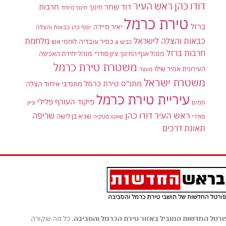
דודו כהן ראש העיר
דוד שחר
חרבות
חינוך
חינוך מיוחד
טירת כרמל
ברזל
יאיר סיידה
יוסף כהן
כבאות והצלה
כבאות והצלה לישראל
מלחמת
כפיר עובדיה
לוחמי אש
כביש 4
חרבות ברזל
מנהל אגף החינוך ציון סודרי
מנהל יחידת האכיפה
משטרת טירת כרמל
העירונית אמיר שילו
מעצר
משטרת ישראל
מתנ"ס טירת כרמל
מתנדבי איחוד הצלה
עיריית טירת כרמל
פיקוד העורף
פלילי
סמים
ציון
ראש העיר דודו כהן
שריפה
שגיא בן לישה
סודרי
שאטו מטקיה
תאונת דרכים
ורטל החדשות המוביל באזור טירת הכרמל והסביבה
. כל מה שקורה