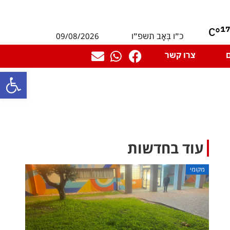
1
°C
09/08/2026
כ״ו בְּאָב תשפ״ו
צרו קשר
פתח סרגל
עוד בחדשות
מקומי