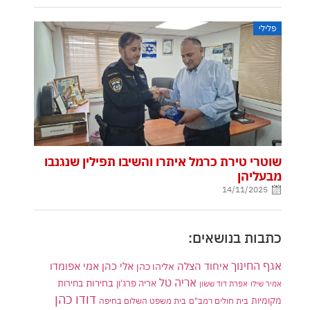
פלילי
שוטרי טירת כרמל איתרו והשיבו תפילין שנגנבו
מבעליהן
14/11/2025
כתבות בנושאים:
אגף החינוך
איחוד הצלה
אלי כהן
אליהו כהן
אמי אפומדו
אריה טל
בחירות
אריה פרג'ון
בחירות
אמיר שילו
אפרת דוד ששון
דודו כהן
מקומיות
בית חולים רמב"ם
בית משפט השלום בחיפה