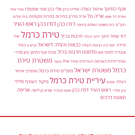
אגף החינוך
איחוד הצלה
אלי כהן
אליהו כהן
אמי אפומדו
אמיר שילו
אריה טל
בחירות
אריה פרג'ון
בחירות מקומיות
בית חולים
אפרת דוד ששון
דודו כהן ראש העיר
דודו כהן
רמב"ם
בית משפט השלום בחיפה
טירת כרמל
דוד שחר
חרבות ברזל
יאיר
חינוך
חינוך מיוחד
כבאות והצלה לישראל
סיידה
כפיר
יוסף כהן
כבאות והצלה
כביש 4
מלחמת חרבות ברזל
עובדיה
לוחמי אש
מנהל אגף החינוך ציון סודרי
משטרת טירת
מנהל יחידת האכיפה העירונית אמיר שילו
מעצר
כרמל
משטרת ישראל
מתנ"ס טירת כרמל
מתנדבי איחוד
עיריית טירת כרמל
פיקוד העורף
פלילי
הצלה
סמים
ראש העיר דודו כהן
שריפה
שגיא בן לישה
ציון סודרי
שאטו מטקיה
תאונת דרכים