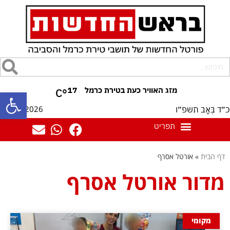
17
°C
פתח סרגל
07/08/2026
כ״ד בְּאָב תשפ״ו
דף הבית
»
אורטל אסרף
מדור אורטל אסרף
מקומי