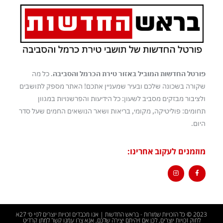
פורטל החדשות המוביל באזור טירת הכרמל והסביבה
. כל מה
שקורה בשכונה שלכם ובעיר שמעניין אתכם! האתר מספק לתושבים
ולציבור מבזקים מסביב לשעון: כל הידיעות והפרשנויות במגוון
תחומים: פוליטיקה, מקומי, בריאות ושאר הנושאים החמים שעל סדר
היום.
מוזמנים לעקוב אחרינו:
2023 © כל הזכויות שמורות - בראש החדשות | אנו מכבדים זכויות יוצרים לפי ס׳ 27א
לחוק זכויות יוצרים, לכן אם זיהיתם יצירה שלכם, אנא צרו עמנו קשר למתן קרדיט