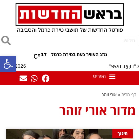
17
°C
פתח סרגל
09/08/2026
כ״ו בְּאָב תשפ״ו
דף הבית
»
אורי זוהר
מדור אורי זוהר
חינוך