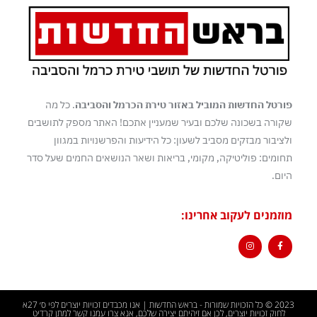
פורטל החדשות המוביל באזור טירת הכרמל והסביבה
. כל מה
שקורה בשכונה שלכם ובעיר שמעניין אתכם! האתר מספק לתושבים
ולציבור מבזקים מסביב לשעון: כל הידיעות והפרשנויות במגוון
תחומים: פוליטיקה, מקומי, בריאות ושאר הנושאים החמים שעל סדר
היום.
מוזמנים לעקוב אחרינו:
2023 © כל הזכויות שמורות - בראש החדשות | אנו מכבדים זכויות יוצרים לפי ס׳ 27א
לחוק זכויות יוצרים, לכן אם זיהיתם יצירה שלכם, אנא צרו עמנו קשר למתן קרדיט