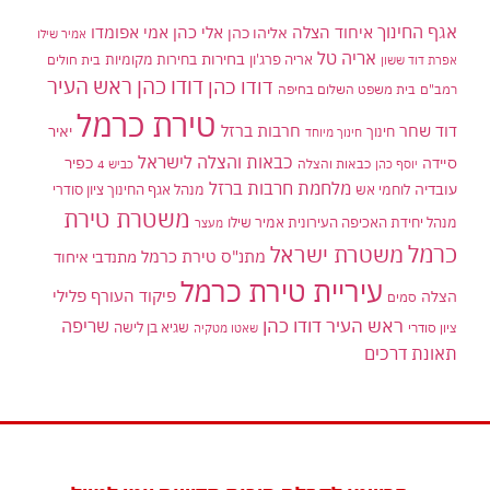
אגף החינוך
איחוד הצלה
אלי כהן
אליהו כהן
אמי אפומדו
אמיר שילו
אריה טל
בחירות
אריה פרג'ון
בחירות מקומיות
בית חולים
אפרת דוד ששון
דודו כהן ראש העיר
דודו כהן
רמב"ם
בית משפט השלום בחיפה
טירת כרמל
דוד שחר
חרבות ברזל
יאיר
חינוך
חינוך מיוחד
כבאות והצלה לישראל
סיידה
כפיר
יוסף כהן
כבאות והצלה
כביש 4
מלחמת חרבות ברזל
עובדיה
לוחמי אש
מנהל אגף החינוך ציון סודרי
משטרת טירת
מנהל יחידת האכיפה העירונית אמיר שילו
מעצר
כרמל
משטרת ישראל
מתנ"ס טירת כרמל
מתנדבי איחוד
עיריית טירת כרמל
פיקוד העורף
פלילי
הצלה
סמים
ראש העיר דודו כהן
שריפה
שגיא בן לישה
ציון סודרי
שאטו מטקיה
תאונת דרכים