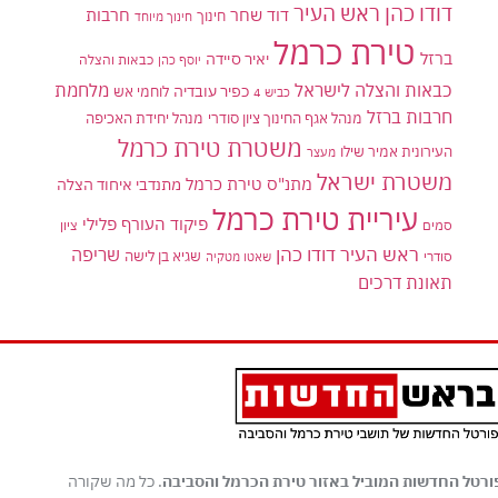
דודו כהן ראש העיר
דוד שחר
חרבות
חינוך
חינוך מיוחד
טירת כרמל
ברזל
יאיר סיידה
יוסף כהן
כבאות והצלה
כבאות והצלה לישראל
מלחמת
כפיר עובדיה
לוחמי אש
כביש 4
חרבות ברזל
מנהל אגף החינוך ציון סודרי
מנהל יחידת האכיפה
משטרת טירת כרמל
העירונית אמיר שילו
מעצר
משטרת ישראל
מתנ"ס טירת כרמל
מתנדבי איחוד הצלה
עיריית טירת כרמל
פיקוד העורף
פלילי
סמים
ציון
ראש העיר דודו כהן
שריפה
שגיא בן לישה
סודרי
שאטו מטקיה
תאונת דרכים
ורטל החדשות המוביל באזור טירת הכרמל והסביבה
. כל מה שקורה