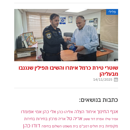
פלילי
שוטרי טירת כרמל איתרו והשיבו תפילין שנגנבו
מבעליהן
14/11/2025
כתבות בנושאים:
אגף החינוך
איחוד הצלה
אלי כהן
אליהו כהן
אמי אפומדו
אריה טל
בחירות
אריה פרג'ון
בחירות
אמיר שילו
אפרת דוד ששון
דודו כהן
מקומיות
בית חולים רמב"ם
בית משפט השלום בחיפה