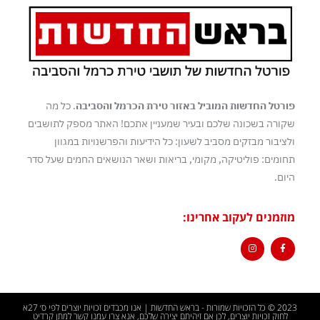
פורטל החדשות המוביל באזור טירת הכרמל והסביבה
. כל מה
שקורה בשכונה שלכם ובעיר שמעניין אתכם! האתר מספק לתושבים
ולציבור מבזקים מסביב לשעון: כל הידיעות והפרשנויות במגוון
תחומים: פוליטיקה, מקומי, בריאות ושאר הנושאים החמים שעל סדר
היום.
מוזמנים לעקוב אחרינו:
2023 © כל הזכויות שמורות - בראש החדשות | אנו מכבדים זכויות יוצרים לפי ס׳ 27א
לחוק זכויות יוצרים, לכן אם זיהיתם יצירה שלכם, אנא צרו עמנו קשר למתן קרדיט