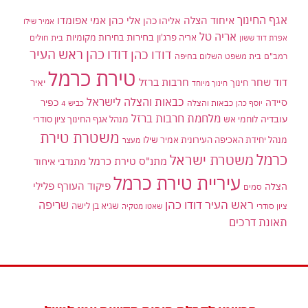
אגף החינוך
איחוד הצלה
אלי כהן
אליהו כהן
אמי אפומדו
אמיר שילו
אריה טל
בחירות
אריה פרג'ון
בחירות מקומיות
בית חולים
אפרת דוד ששון
דודו כהן ראש העיר
דודו כהן
רמב"ם
בית משפט השלום בחיפה
טירת כרמל
דוד שחר
חרבות ברזל
יאיר
חינוך
חינוך מיוחד
כבאות והצלה לישראל
סיידה
כפיר
יוסף כהן
כבאות והצלה
כביש 4
מלחמת חרבות ברזל
עובדיה
לוחמי אש
מנהל אגף החינוך ציון סודרי
משטרת טירת
מנהל יחידת האכיפה העירונית אמיר שילו
מעצר
כרמל
משטרת ישראל
מתנ"ס טירת כרמל
מתנדבי איחוד
עיריית טירת כרמל
פיקוד העורף
פלילי
הצלה
סמים
ראש העיר דודו כהן
שריפה
שגיא בן לישה
ציון סודרי
שאטו מטקיה
תאונת דרכים