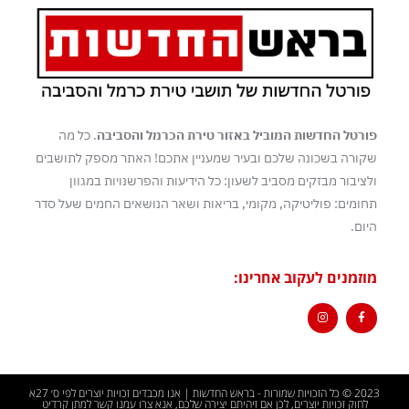
פורטל החדשות המוביל באזור טירת הכרמל והסביבה
. כל מה
שקורה בשכונה שלכם ובעיר שמעניין אתכם! האתר מספק לתושבים
ולציבור מבזקים מסביב לשעון: כל הידיעות והפרשנויות במגוון
תחומים: פוליטיקה, מקומי, בריאות ושאר הנושאים החמים שעל סדר
היום.
מוזמנים לעקוב אחרינו:
2023 © כל הזכויות שמורות - בראש החדשות | אנו מכבדים זכויות יוצרים לפי ס׳ 27א
לחוק זכויות יוצרים, לכן אם זיהיתם יצירה שלכם, אנא צרו עמנו קשר למתן קרדיט