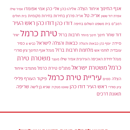
אגף החינוך
איחוד הצלה
אלי כהן
אליהו כהן
אמי אפומדו
אמיר שילו
אריה טל
בחירות
אריה פרג'ון
בחירות מקומיות
בית חולים
אפרת דוד ששון
דודו כהן ראש העיר
דודו כהן
רמב"ם
בית משפט השלום בחיפה
טירת כרמל
דוד שחר
חרבות ברזל
יאיר
חינוך
חינוך מיוחד
כבאות והצלה לישראל
סיידה
כפיר
יוסף כהן
כבאות והצלה
כביש 4
מלחמת חרבות ברזל
עובדיה
לוחמי אש
מנהל אגף החינוך ציון סודרי
משטרת טירת
מנהל יחידת האכיפה העירונית אמיר שילו
מעצר
כרמל
משטרת ישראל
מתנ"ס טירת כרמל
מתנדבי איחוד
עיריית טירת כרמל
פיקוד העורף
פלילי
הצלה
סמים
ראש העיר דודו כהן
שריפה
שגיא בן לישה
ציון סודרי
שאטו מטקיה
תאונת דרכים