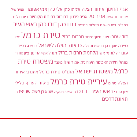
אגף החינוך
איחוד הצלה
אלי כהן
אליהו כהן
אמי אפומדו
אמיר שילו
אריה טל
בחירות
אריה פרג'ון
בחירות מקומיות
בית חולים
אפרת דוד ששון
דודו כהן ראש העיר
דודו כהן
רמב"ם
בית משפט השלום בחיפה
טירת כרמל
דוד שחר
חרבות ברזל
יאיר
חינוך
חינוך מיוחד
כבאות והצלה לישראל
סיידה
כפיר
יוסף כהן
כבאות והצלה
כביש 4
מלחמת חרבות ברזל
עובדיה
לוחמי אש
מנהל אגף החינוך ציון סודרי
משטרת טירת
מנהל יחידת האכיפה העירונית אמיר שילו
מעצר
כרמל
משטרת ישראל
מתנ"ס טירת כרמל
מתנדבי איחוד
עיריית טירת כרמל
פיקוד העורף
פלילי
הצלה
סמים
ראש העיר דודו כהן
שריפה
שגיא בן לישה
ציון סודרי
שאטו מטקיה
תאונת דרכים