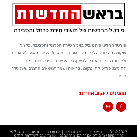
פורטל החדשות המוביל באזור טירת הכרמל והסביבה
. כל מה
שקורה בשכונה שלכם ובעיר שמעניין אתכם! האתר מספק לתושבים
ולציבור מבזקים מסביב לשעון: כל הידיעות והפרשנויות במגוון
תחומים: פוליטיקה, מקומי, בריאות ושאר הנושאים החמים שעל סדר
היום.
מוזמנים לעקוב אחרינו:
2023 © כל הזכויות שמורות - בראש החדשות | אנו מכבדים זכויות יוצרים לפי ס׳ 27א
לחוק זכויות יוצרים, לכן אם זיהיתם יצירה שלכם, אנא צרו עמנו קשר למתן קרדיט