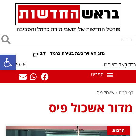
17
°C
פתח סרגל
07/08/2026
כ״ד בְּאָב תשפ״ו
דף הבית
»
אשכול פיס
מדור אשכול פיס
תרבות