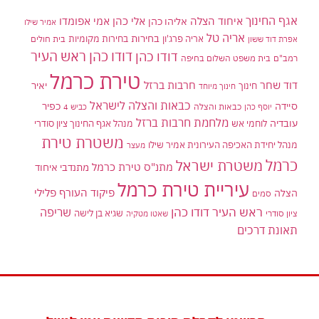
אגף החינוך
איחוד הצלה
אלי כהן
אליהו כהן
אמי אפומדו
אמיר שילו
אריה טל
בחירות
אריה פרג'ון
בחירות מקומיות
בית חולים
אפרת דוד ששון
דודו כהן ראש העיר
דודו כהן
רמב"ם
בית משפט השלום בחיפה
טירת כרמל
דוד שחר
חרבות ברזל
יאיר
חינוך
חינוך מיוחד
כבאות והצלה לישראל
סיידה
כפיר
יוסף כהן
כבאות והצלה
כביש 4
מלחמת חרבות ברזל
עובדיה
לוחמי אש
מנהל אגף החינוך ציון סודרי
משטרת טירת
מנהל יחידת האכיפה העירונית אמיר שילו
מעצר
כרמל
משטרת ישראל
מתנ"ס טירת כרמל
מתנדבי איחוד
עיריית טירת כרמל
פיקוד העורף
פלילי
הצלה
סמים
ראש העיר דודו כהן
שריפה
שגיא בן לישה
ציון סודרי
שאטו מטקיה
תאונת דרכים