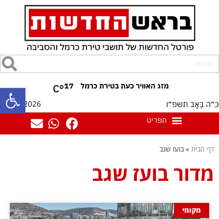
17
°C
פתח סרגל
08/08/2026
כ״ה בְּאָב תשפ״ו
דף הבית
»
בועז שגב
מדור בועז שגב
מקומי