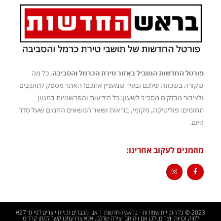
פורטל החדשות המוביל באזור טירת הכרמל והסביבה
. כל מה
שקורה בשכונה שלכם ובעיר שמעניין אתכם! האתר מספק לתושבים
ולציבור מבזקים מסביב לשעון: כל הידיעות והפרשנויות במגוון
תחומים: פוליטיקה, מקומי, בריאות ושאר הנושאים החמים שעל סדר
היום.
מוזמנים לעקוב אחרינו:
2023 © כל הזכויות שמורות - בראש החדשות | אנו מכבדים זכויות יוצרים לפי ס׳ 27א
לחוק זכויות יוצרים, לכן אם זיהיתם יצירה שלכם, אנא צרו עמנו קשר למתן קרדיט