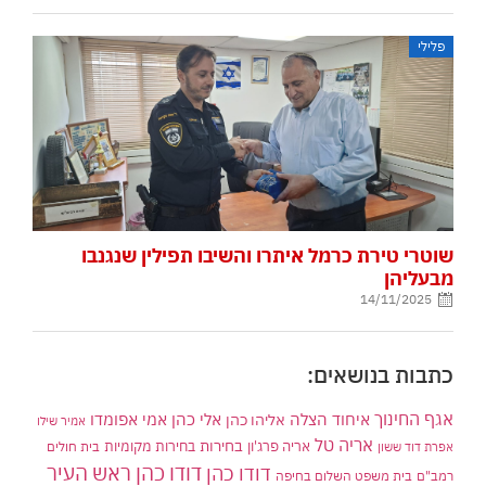
פלילי
שוטרי טירת כרמל איתרו והשיבו תפילין שנגנבו
מבעליהן
14/11/2025
כתבות בנושאים:
אגף החינוך
איחוד הצלה
אלי כהן
אליהו כהן
אמי אפומדו
אמיר שילו
אריה טל
בחירות
אריה פרג'ון
בחירות מקומיות
בית חולים
אפרת דוד ששון
דודו כהן ראש העיר
דודו כהן
רמב"ם
בית משפט השלום בחיפה