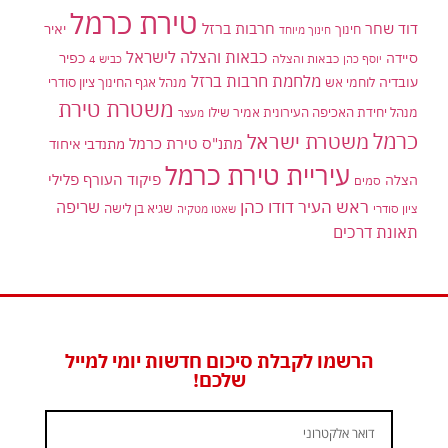
טירת כרמל
דוד שחר
חרבות ברזל
יאיר
חינוך
חינוך מיוחד
כבאות והצלה לישראל
סיידה
כפיר
יוסף כהן
כבאות והצלה
כביש 4
מלחמת חרבות ברזל
עובדיה
לוחמי אש
מנהל אגף החינוך ציון סודרי
משטרת טירת
מנהל יחידת האכיפה העירונית אמיר שילו
מעצר
כרמל
משטרת ישראל
מתנ"ס טירת כרמל
מתנדבי איחוד
עיריית טירת כרמל
פיקוד העורף
פלילי
הצלה
סמים
ראש העיר דודו כהן
שריפה
שגיא בן לישה
ציון סודרי
שאטו מטקיה
תאונת דרכים
הרשמו לקבלת סיכום חדשות יומי למייל
שלכם!