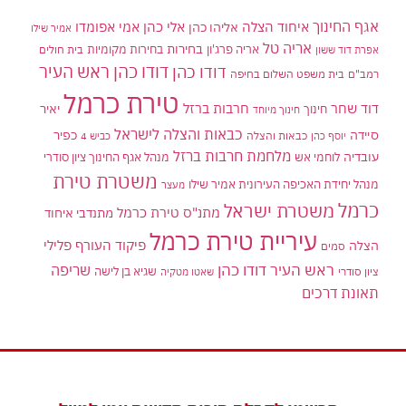
אגף החינוך
איחוד הצלה
אלי כהן
אליהו כהן
אמי אפומדו
אמיר שילו
אריה טל
בחירות
אריה פרג'ון
בחירות מקומיות
בית חולים
אפרת דוד ששון
דודו כהן ראש העיר
דודו כהן
רמב"ם
בית משפט השלום בחיפה
טירת כרמל
דוד שחר
חרבות ברזל
יאיר
חינוך
חינוך מיוחד
כבאות והצלה לישראל
סיידה
כפיר
יוסף כהן
כבאות והצלה
כביש 4
מלחמת חרבות ברזל
עובדיה
לוחמי אש
מנהל אגף החינוך ציון סודרי
משטרת טירת
מנהל יחידת האכיפה העירונית אמיר שילו
מעצר
כרמל
משטרת ישראל
מתנ"ס טירת כרמל
מתנדבי איחוד
עיריית טירת כרמל
פיקוד העורף
פלילי
הצלה
סמים
ראש העיר דודו כהן
שריפה
שגיא בן לישה
ציון סודרי
שאטו מטקיה
תאונת דרכים