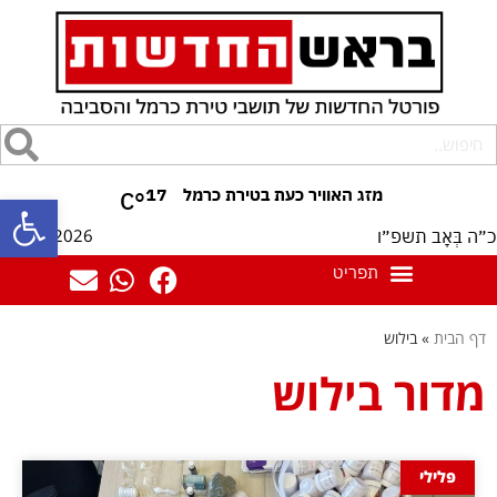
17
°C
פתח סרגל
08/08/2026
כ״ה בְּאָב תשפ״ו
דף הבית
»
בילוש
מדור בילוש
פלילי