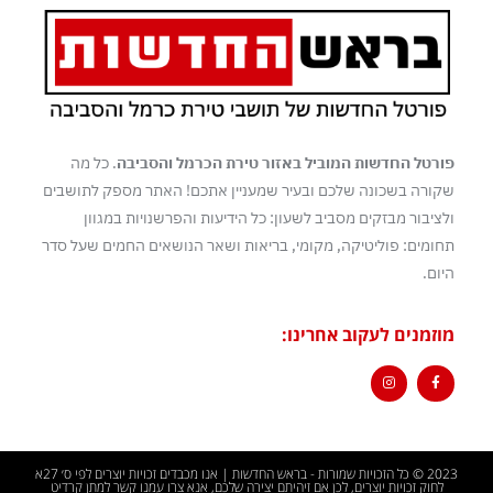
פורטל החדשות המוביל באזור טירת הכרמל והסביבה
. כל מה
שקורה בשכונה שלכם ובעיר שמעניין אתכם! האתר מספק לתושבים
ולציבור מבזקים מסביב לשעון: כל הידיעות והפרשנויות במגוון
תחומים: פוליטיקה, מקומי, בריאות ושאר הנושאים החמים שעל סדר
היום.
מוזמנים לעקוב אחרינו:
2023 © כל הזכויות שמורות - בראש החדשות | אנו מכבדים זכויות יוצרים לפי ס׳ 27א
לחוק זכויות יוצרים, לכן אם זיהיתם יצירה שלכם, אנא צרו עמנו קשר למתן קרדיט