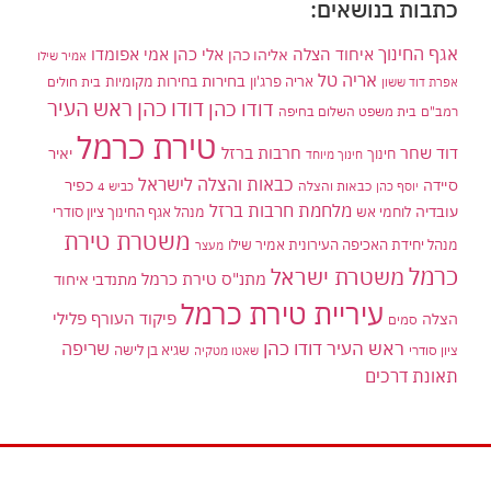
כתבות בנושאים:
אגף החינוך
איחוד הצלה
אלי כהן
אליהו כהן
אמי אפומדו
אמיר שילו
אריה טל
בחירות
אריה פרג'ון
בחירות מקומיות
בית חולים
אפרת דוד ששון
דודו כהן ראש העיר
דודו כהן
רמב"ם
בית משפט השלום בחיפה
טירת כרמל
דוד שחר
חרבות ברזל
יאיר
חינוך
חינוך מיוחד
כבאות והצלה לישראל
סיידה
כפיר
יוסף כהן
כבאות והצלה
כביש 4
מלחמת חרבות ברזל
עובדיה
לוחמי אש
מנהל אגף החינוך ציון סודרי
משטרת טירת
מנהל יחידת האכיפה העירונית אמיר שילו
מעצר
כרמל
משטרת ישראל
מתנ"ס טירת כרמל
מתנדבי איחוד
עיריית טירת כרמל
פיקוד העורף
פלילי
הצלה
סמים
ראש העיר דודו כהן
שריפה
שגיא בן לישה
ציון סודרי
שאטו מטקיה
תאונת דרכים