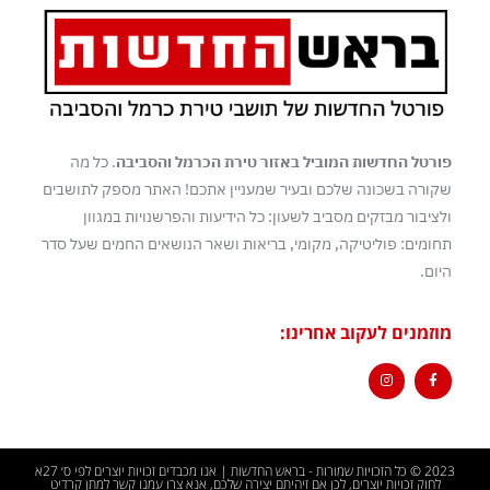
פורטל החדשות המוביל באזור טירת הכרמל והסביבה
. כל מה
שקורה בשכונה שלכם ובעיר שמעניין אתכם! האתר מספק לתושבים
ולציבור מבזקים מסביב לשעון: כל הידיעות והפרשנויות במגוון
תחומים: פוליטיקה, מקומי, בריאות ושאר הנושאים החמים שעל סדר
היום.
מוזמנים לעקוב אחרינו:
2023 © כל הזכויות שמורות - בראש החדשות | אנו מכבדים זכויות יוצרים לפי ס׳ 27א
לחוק זכויות יוצרים, לכן אם זיהיתם יצירה שלכם, אנא צרו עמנו קשר למתן קרדיט