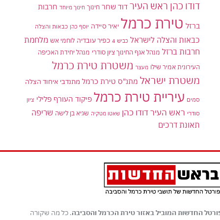
דודו כהן ראש העיר
דוד שחר
חרבות
חינוך
חינוך מיוחד
טירת כרמל
ברזל
יאיר סיידה
יוסף כהן
כבאות והצלה
כבאות והצלה לישראל
מלחמת
כפיר עובדיה
לוחמי אש
כביש 4
חרבות ברזל
מנהל אגף החינוך ציון סודרי
מנהל יחידת האכיפה
משטרת טירת כרמל
העירונית אמיר שילו
מעצר
משטרת ישראל
מתנ"ס טירת כרמל
מתנדבי איחוד הצלה
עיריית טירת כרמל
פיקוד העורף
פלילי
סמים
ציון
ראש העיר דודו כהן
שריפה
שגיא בן לישה
סודרי
שאטו מטקיה
תאונת דרכים
ורטל החדשות המוביל באזור טירת הכרמל והסביבה
. כל מה שקורה