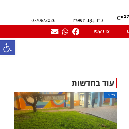
1
°C
07/08/2026
כ״ד בְּאָב תשפ״ו
צרו קשר
פתח סרגל
עוד בחדשות
מקומי