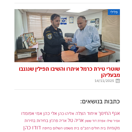
פלילי
שוטרי טירת כרמל איתרו והשיבו תפילין שנגנבו
מבעליהן
14/11/2025
כתבות בנושאים:
אגף החינוך
איחוד הצלה
אלי כהן
אליהו כהן
אמי אפומדו
אריה טל
בחירות
אריה פרג'ון
בחירות
אמיר שילו
אפרת דוד ששון
דודו כהן
מקומיות
בית חולים רמב"ם
בית משפט השלום בחיפה