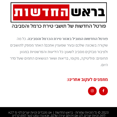
פורטל החדשות המוביל באזור טירת הכרמל והסביבה
. כל מה
שקורה בשכונה שלכם ובעיר שמעניין אתכם! האתר מספק לתושבים
ולציבור מבזקים מסביב לשעון: כל הידיעות והפרשנויות במגוון
תחומים: פוליטיקה, מקומי, בריאות ושאר הנושאים החמים שעל סדר
היום.
מוזמנים לעקוב אחרינו:
2023 © כל הזכויות שמורות - בראש החדשות | אנו מכבדים זכויות יוצרים לפי ס׳ 27א
לחוק זכויות יוצרים, לכן אם זיהיתם יצירה שלכם, אנא צרו עמנו קשר למתן קרדיט