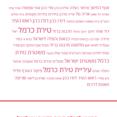
אגף החינוך
איחוד הצלה
אלי כהן
אליהו כהן
אמי אפומדו
אמיר שילו
אריה טל
בחירות
אריה פרג'ון
בחירות מקומיות
בית חולים
אפרת דוד ששון
דודו כהן ראש העיר
דודו כהן
רמב"ם
בית משפט השלום בחיפה
טירת כרמל
דוד שחר
חרבות ברזל
יאיר
חינוך
חינוך מיוחד
כבאות והצלה לישראל
סיידה
כפיר
יוסף כהן
כבאות והצלה
כביש 4
מלחמת חרבות ברזל
עובדיה
לוחמי אש
מנהל אגף החינוך ציון סודרי
משטרת טירת
מנהל יחידת האכיפה העירונית אמיר שילו
מעצר
כרמל
משטרת ישראל
מתנ"ס טירת כרמל
מתנדבי איחוד
עיריית טירת כרמל
פיקוד העורף
פלילי
הצלה
סמים
ראש העיר דודו כהן
שריפה
שגיא בן לישה
ציון סודרי
שאטו מטקיה
תאונת דרכים