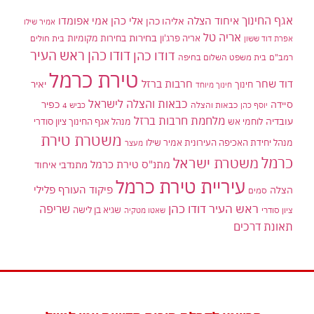
אגף החינוך
איחוד הצלה
אלי כהן
אליהו כהן
אמי אפומדו
אמיר שילו
אריה טל
בחירות
אריה פרג'ון
בחירות מקומיות
בית חולים
אפרת דוד ששון
דודו כהן ראש העיר
דודו כהן
רמב"ם
בית משפט השלום בחיפה
טירת כרמל
דוד שחר
חרבות ברזל
יאיר
חינוך
חינוך מיוחד
כבאות והצלה לישראל
סיידה
כפיר
יוסף כהן
כבאות והצלה
כביש 4
מלחמת חרבות ברזל
עובדיה
לוחמי אש
מנהל אגף החינוך ציון סודרי
משטרת טירת
מנהל יחידת האכיפה העירונית אמיר שילו
מעצר
כרמל
משטרת ישראל
מתנ"ס טירת כרמל
מתנדבי איחוד
עיריית טירת כרמל
פיקוד העורף
פלילי
הצלה
סמים
ראש העיר דודו כהן
שריפה
שגיא בן לישה
ציון סודרי
שאטו מטקיה
תאונת דרכים