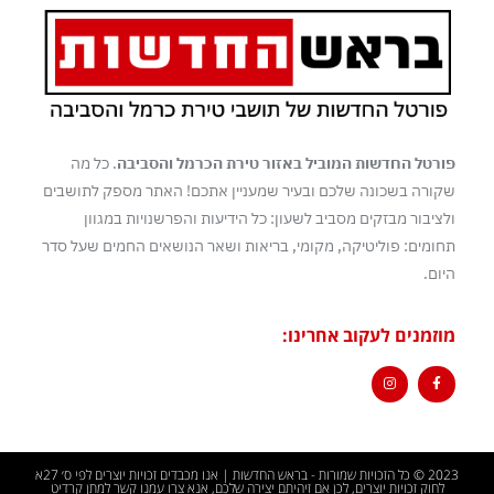
פורטל החדשות המוביל באזור טירת הכרמל והסביבה
. כל מה
שקורה בשכונה שלכם ובעיר שמעניין אתכם! האתר מספק לתושבים
ולציבור מבזקים מסביב לשעון: כל הידיעות והפרשנויות במגוון
תחומים: פוליטיקה, מקומי, בריאות ושאר הנושאים החמים שעל סדר
היום.
מוזמנים לעקוב אחרינו:
2023 © כל הזכויות שמורות - בראש החדשות | אנו מכבדים זכויות יוצרים לפי ס׳ 27א
לחוק זכויות יוצרים, לכן אם זיהיתם יצירה שלכם, אנא צרו עמנו קשר למתן קרדיט