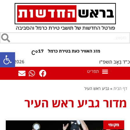
17
°C
פתח סרגל
07/08/2026
כ״ד בְּאָב תשפ״ו
דף הבית
»
גביע ראש העיר
מדור גביע ראש העיר
מקומי