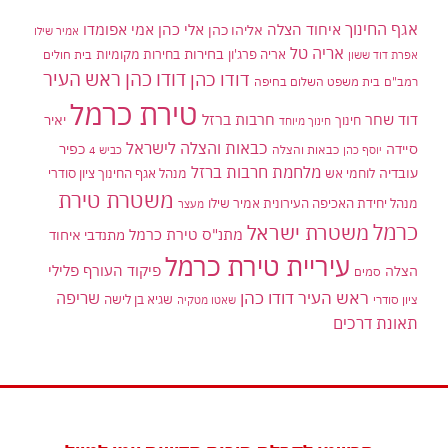
אגף החינוך
איחוד הצלה
אלי כהן
אליהו כהן
אמי אפומדו
אמיר שילו
אריה טל
בחירות
אריה פרג'ון
בחירות מקומיות
בית חולים
אפרת דוד ששון
דודו כהן ראש העיר
דודו כהן
רמב"ם
בית משפט השלום בחיפה
טירת כרמל
דוד שחר
חרבות ברזל
יאיר
חינוך
חינוך מיוחד
כבאות והצלה לישראל
סיידה
כפיר
יוסף כהן
כבאות והצלה
כביש 4
מלחמת חרבות ברזל
עובדיה
לוחמי אש
מנהל אגף החינוך ציון סודרי
משטרת טירת
מנהל יחידת האכיפה העירונית אמיר שילו
מעצר
כרמל
משטרת ישראל
מתנ"ס טירת כרמל
מתנדבי איחוד
עיריית טירת כרמל
פיקוד העורף
פלילי
הצלה
סמים
ראש העיר דודו כהן
שריפה
שגיא בן לישה
ציון סודרי
שאטו מטקיה
תאונת דרכים