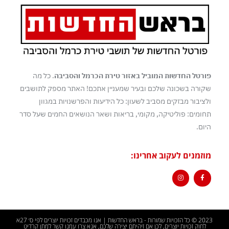
פורטל החדשות המוביל באזור טירת הכרמל והסביבה
. כל מה
שקורה בשכונה שלכם ובעיר שמעניין אתכם! האתר מספק לתושבים
ולציבור מבזקים מסביב לשעון: כל הידיעות והפרשנויות במגוון
תחומים: פוליטיקה, מקומי, בריאות ושאר הנושאים החמים שעל סדר
היום.
מוזמנים לעקוב אחרינו:
2023 © כל הזכויות שמורות - בראש החדשות | אנו מכבדים זכויות יוצרים לפי ס׳ 27א
לחוק זכויות יוצרים, לכן אם זיהיתם יצירה שלכם, אנא צרו עמנו קשר למתן קרדיט