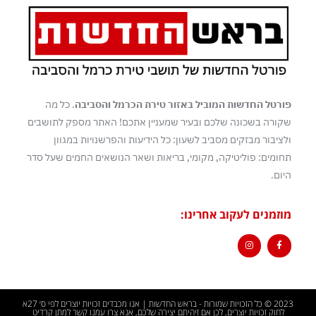
פורטל החדשות המוביל באזור טירת הכרמל והסביבה
. כל מה
שקורה בשכונה שלכם ובעיר שמעניין אתכם! האתר מספק לתושבים
ולציבור מבזקים מסביב לשעון: כל הידיעות והפרשנויות במגוון
תחומים: פוליטיקה, מקומי, בריאות ושאר הנושאים החמים שעל סדר
היום.
מוזמנים לעקוב אחרינו:
2023 © כל הזכויות שמורות - בראש החדשות | אנו מכבדים זכויות יוצרים לפי ס׳ 27א
לחוק זכויות יוצרים, לכן אם זיהיתם יצירה שלכם, אנא צרו עמנו קשר למתן קרדיט