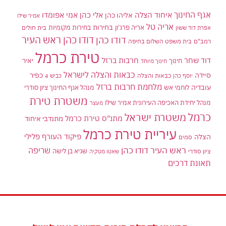
אגף החינוך
איחוד הצלה
אלי כהן
אליהו כהן
אמי אפומדו
אמיר שילו
אריה טל
בחירות
אריה פרג'ון
בחירות מקומיות
בית חולים
אפרת דוד ששון
דודו כהן ראש העיר
דודו כהן
רמב"ם
בית משפט השלום בחיפה
טירת כרמל
דוד שחר
חרבות ברזל
יאיר
חינוך
חינוך מיוחד
כבאות והצלה לישראל
סיידה
כפיר
יוסף כהן
כבאות והצלה
כביש 4
מלחמת חרבות ברזל
עובדיה
לוחמי אש
מנהל אגף החינוך ציון סודרי
משטרת טירת
מנהל יחידת האכיפה העירונית אמיר שילו
מעצר
כרמל
משטרת ישראל
מתנ"ס טירת כרמל
מתנדבי איחוד
עיריית טירת כרמל
פיקוד העורף
פלילי
הצלה
סמים
ראש העיר דודו כהן
שריפה
שגיא בן לישה
ציון סודרי
שאטו מטקיה
תאונת דרכים