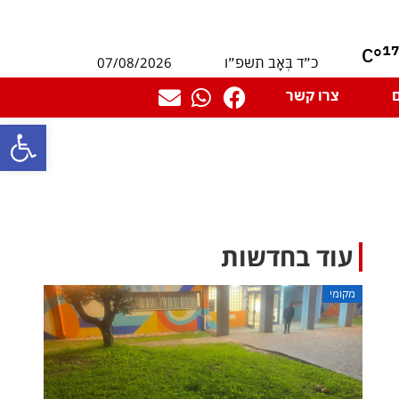
1
°C
07/08/2026
כ״ד בְּאָב תשפ״ו
צרו קשר
פתח סרגל
עוד בחדשות
מקומי