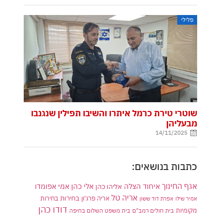
פלילי
שוטרי טירת כרמל איתרו והשיבו תפילין שנגנבו
מבעליהן
14/11/2025
כתבות בנושאים:
אגף החינוך
איחוד הצלה
אלי כהן
אליהו כהן
אמי אפומדו
אריה טל
בחירות
אריה פרג'ון
בחירות
אמיר שילו
אפרת דוד ששון
דודו כהן
מקומיות
בית חולים רמב"ם
בית משפט השלום בחיפה