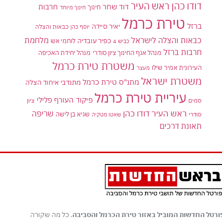
דודו כהן ראש העיר
דוד שחר
חרבות
חינוך
חינוך מיוחד
טירת כרמל
ברזל
יאיר סיידה
יוסף כהן
כבאות והצלה
כבאות והצלה לישראל
מלחמת
כפיר עובדיה
לוחמי אש
כביש 4
חרבות ברזל
מנהל אגף החינוך ציון סודרי
מנהל יחידת האכיפה
משטרת טירת כרמל
העירונית אמיר שילו
מעצר
משטרת ישראל
מתנ"ס טירת כרמל
מתנדבי איחוד הצלה
עיריית טירת כרמל
פיקוד העורף
פלילי
סמים
ציון
ראש העיר דודו כהן
שריפה
שגיא בן לישה
סודרי
שאטו מטקיה
תאונת דרכים
ורטל החדשות המוביל באזור טירת הכרמל והסביבה
. כל מה שקורה