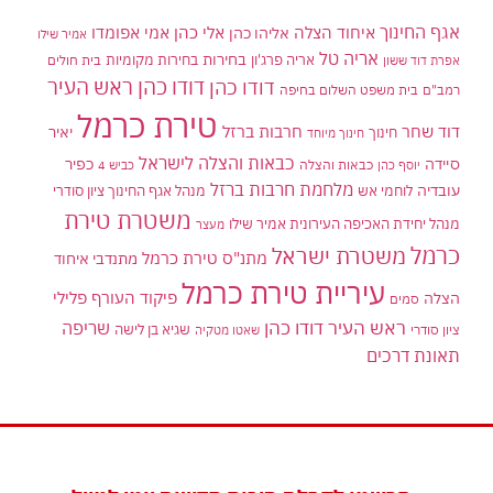
אגף החינוך
איחוד הצלה
אלי כהן
אליהו כהן
אמי אפומדו
אמיר שילו
אריה טל
בחירות
אריה פרג'ון
בחירות מקומיות
בית חולים
אפרת דוד ששון
דודו כהן ראש העיר
דודו כהן
רמב"ם
בית משפט השלום בחיפה
טירת כרמל
דוד שחר
חרבות ברזל
יאיר
חינוך
חינוך מיוחד
כבאות והצלה לישראל
סיידה
כפיר
יוסף כהן
כבאות והצלה
כביש 4
מלחמת חרבות ברזל
עובדיה
לוחמי אש
מנהל אגף החינוך ציון סודרי
משטרת טירת
מנהל יחידת האכיפה העירונית אמיר שילו
מעצר
כרמל
משטרת ישראל
מתנ"ס טירת כרמל
מתנדבי איחוד
עיריית טירת כרמל
פיקוד העורף
פלילי
הצלה
סמים
ראש העיר דודו כהן
שריפה
שגיא בן לישה
ציון סודרי
שאטו מטקיה
תאונת דרכים