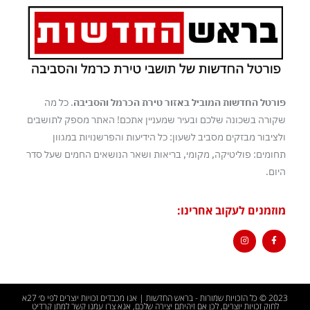
פורטל החדשות המוביל באזור טירת הכרמל והסביבה
. כל מה
שקורה בשכונה שלכם ובעיר שמעניין אתכם! האתר מספק לתושבים
ולציבור מבזקים מסביב לשעון: כל הידיעות והפרשנויות במגוון
תחומים: פוליטיקה, מקומי, בריאות ושאר הנושאים החמים שעל סדר
היום.
מוזמנים לעקוב אחרינו:
2023 © כל הזכויות שמורות - בראש החדשות | אנו מכבדים זכויות יוצרים לפי ס׳ 27א
לחוק זכויות יוצרים, לכן אם זיהיתם יצירה שלכם, אנא צרו עמנו קשר למתן קרדיט