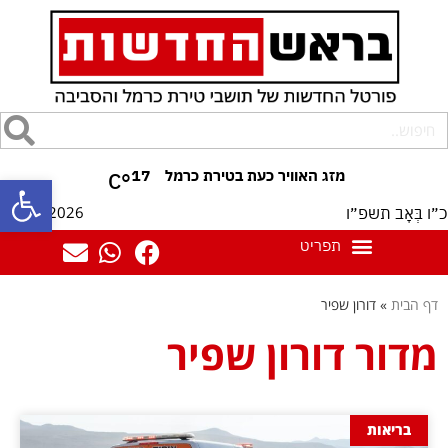
17
°C
פתח סרגל
09/08/2026
כ״ו בְּאָב תשפ״ו
דף הבית
»
דורון שפיר
מדור דורון שפיר
בריאות