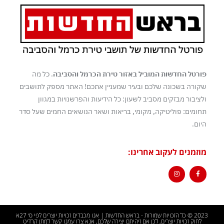
פורטל החדשות המוביל באזור טירת הכרמל והסביבה
. כל מה
שקורה בשכונה שלכם ובעיר שמעניין אתכם! האתר מספק לתושבים
ולציבור מבזקים מסביב לשעון: כל הידיעות והפרשנויות במגוון
תחומים: פוליטיקה, מקומי, בריאות ושאר הנושאים החמים שעל סדר
היום.
מוזמנים לעקוב אחרינו:
2023 © כל הזכויות שמורות - בראש החדשות | אנו מכבדים זכויות יוצרים לפי ס׳ 27א
לחוק זכויות יוצרים, לכן אם זיהיתם יצירה שלכם, אנא צרו עמנו קשר למתן קרדיט