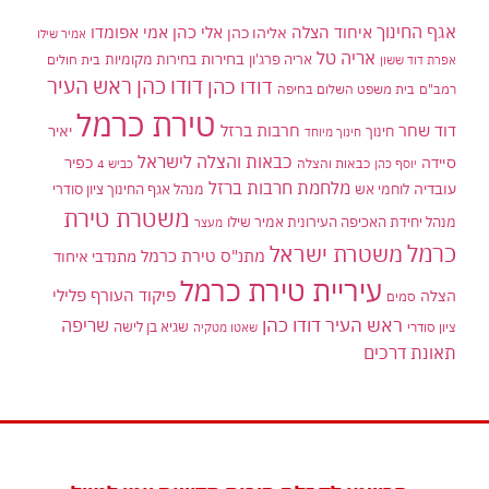
אגף החינוך
איחוד הצלה
אלי כהן
אליהו כהן
אמי אפומדו
אמיר שילו
אריה טל
בחירות
אריה פרג'ון
בחירות מקומיות
בית חולים
אפרת דוד ששון
דודו כהן ראש העיר
דודו כהן
רמב"ם
בית משפט השלום בחיפה
טירת כרמל
דוד שחר
חרבות ברזל
יאיר
חינוך
חינוך מיוחד
כבאות והצלה לישראל
סיידה
כפיר
יוסף כהן
כבאות והצלה
כביש 4
מלחמת חרבות ברזל
עובדיה
לוחמי אש
מנהל אגף החינוך ציון סודרי
משטרת טירת
מנהל יחידת האכיפה העירונית אמיר שילו
מעצר
כרמל
משטרת ישראל
מתנ"ס טירת כרמל
מתנדבי איחוד
עיריית טירת כרמל
פיקוד העורף
פלילי
הצלה
סמים
ראש העיר דודו כהן
שריפה
שגיא בן לישה
ציון סודרי
שאטו מטקיה
תאונת דרכים