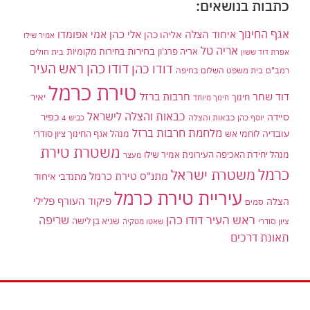
כתבות בנושאים:
אגף החינוך
איחוד הצלה
אלי כהן
אליהו כהן
אמי אפומדו
אמיר שילו
אריה טל
בחירות
אריה פרג'ון
בחירות מקומיות
בית חולים
אפרת דוד ששון
דודו כהן ראש העיר
דודו כהן
רמב"ם
בית משפט השלום בחיפה
טירת כרמל
דוד שחר
חרבות ברזל
יאיר
חינוך
חינוך מיוחד
כבאות והצלה לישראל
סיידה
כפיר
יוסף כהן
כבאות והצלה
כביש 4
מלחמת חרבות ברזל
עובדיה
לוחמי אש
מנהל אגף החינוך ציון סודרי
משטרת טירת
מנהל יחידת האכיפה העירונית אמיר שילו
מעצר
כרמל
משטרת ישראל
מתנ"ס טירת כרמל
מתנדבי איחוד
עיריית טירת כרמל
פיקוד העורף
פלילי
הצלה
סמים
ראש העיר דודו כהן
שריפה
שגיא בן לישה
ציון סודרי
שאטו מטקיה
תאונת דרכים