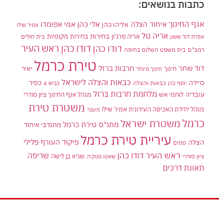
כתבות בנושאים:
אגף החינוך
איחוד הצלה
אלי כהן
אליהו כהן
אמי אפומדו
אמיר שילו
אריה טל
בחירות
אריה פרג'ון
בחירות מקומיות
בית חולים
אפרת דוד ששון
דודו כהן ראש העיר
דודו כהן
רמב"ם
בית משפט השלום בחיפה
טירת כרמל
דוד שחר
חרבות ברזל
יאיר
חינוך
חינוך מיוחד
כבאות והצלה לישראל
סיידה
כפיר
יוסף כהן
כבאות והצלה
כביש 4
מלחמת חרבות ברזל
עובדיה
לוחמי אש
מנהל אגף החינוך ציון סודרי
משטרת טירת
מנהל יחידת האכיפה העירונית אמיר שילו
מעצר
כרמל
משטרת ישראל
מתנ"ס טירת כרמל
מתנדבי איחוד
עיריית טירת כרמל
פיקוד העורף
פלילי
הצלה
סמים
ראש העיר דודו כהן
שריפה
שגיא בן לישה
ציון סודרי
שאטו מטקיה
תאונת דרכים