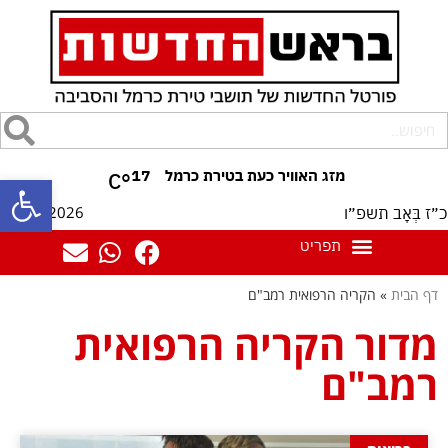
17
°C
פתח סרגל
10/08/2026
כ״ז בְּאָב תשפ״ו
דף הבית
»
הקריה הרפואית רמב"ם
מדור הקריה הרפואית
רמב"ם