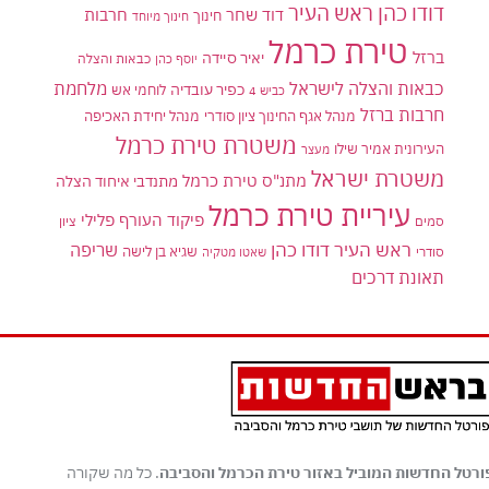
דודו כהן ראש העיר
דוד שחר
חרבות
חינוך
חינוך מיוחד
טירת כרמל
ברזל
יאיר סיידה
יוסף כהן
כבאות והצלה
כבאות והצלה לישראל
מלחמת
כפיר עובדיה
לוחמי אש
כביש 4
חרבות ברזל
מנהל אגף החינוך ציון סודרי
מנהל יחידת האכיפה
משטרת טירת כרמל
העירונית אמיר שילו
מעצר
משטרת ישראל
מתנ"ס טירת כרמל
מתנדבי איחוד הצלה
עיריית טירת כרמל
פיקוד העורף
פלילי
סמים
ציון
ראש העיר דודו כהן
שריפה
שגיא בן לישה
סודרי
שאטו מטקיה
תאונת דרכים
ורטל החדשות המוביל באזור טירת הכרמל והסביבה
. כל מה שקורה