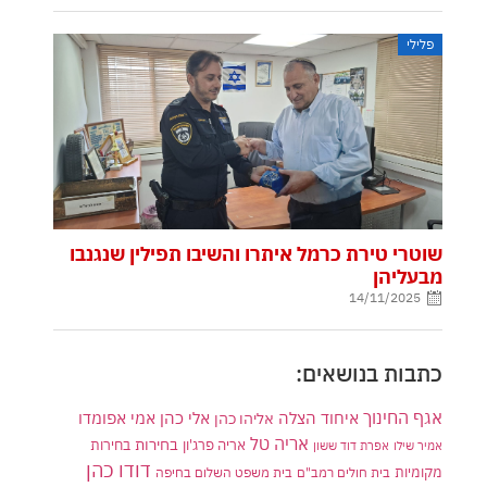
פלילי
שוטרי טירת כרמל איתרו והשיבו תפילין שנגנבו
מבעליהן
14/11/2025
כתבות בנושאים:
אגף החינוך
איחוד הצלה
אלי כהן
אליהו כהן
אמי אפומדו
אריה טל
בחירות
אריה פרג'ון
בחירות
אמיר שילו
אפרת דוד ששון
דודו כהן
מקומיות
בית חולים רמב"ם
בית משפט השלום בחיפה