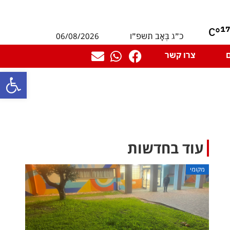
1
°C
06/08/2026
כ״ג בְּאָב תשפ״ו
צרו קשר
פתח סרגל
עוד בחדשות
מקומי