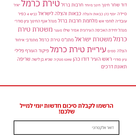
טירת כרמל
דוד שחר
חרבות ברזל
יאיר
חינוך
חינוך מיוחד
כבאות והצלה לישראל
סיידה
כפיר
יוסף כהן
כבאות והצלה
כביש 4
מלחמת חרבות ברזל
עובדיה
לוחמי אש
מנהל אגף החינוך ציון סודרי
משטרת טירת
מנהל יחידת האכיפה העירונית אמיר שילו
מעצר
כרמל
משטרת ישראל
מתנ"ס טירת כרמל
מתנדבי איחוד
עיריית טירת כרמל
פיקוד העורף
פלילי
הצלה
סמים
ראש העיר דודו כהן
שריפה
שגיא בן לישה
ציון סודרי
שאטו מטקיה
תאונת דרכים
הרשמו לקבלת סיכום חדשות יומי למייל
שלכם!