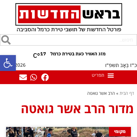
17
°C
פתח סרגל
10/08/2026
כ״ז בְּאָב תשפ״ו
דף הבית
»
הרב אשר גואטה
מדור הרב אשר גואטה
מקומי