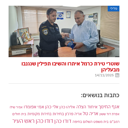
פלילי
שוטרי טירת כרמל איתרו והשיבו תפילין שנגנבו
מבעליהן
14/11/2025
כתבות בנושאים:
אגף החינוך
איחוד הצלה
אלי כהן
אליהו כהן
אמי אפומדו
אמיר שילו
אריה טל
בחירות
אריה פרג'ון
בחירות מקומיות
בית חולים
אפרת דוד ששון
דודו כהן ראש העיר
דודו כהן
רמב"ם
בית משפט השלום בחיפה