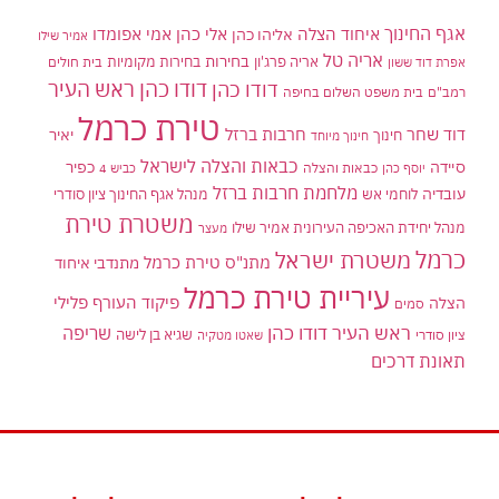
אגף החינוך
איחוד הצלה
אלי כהן
אליהו כהן
אמי אפומדו
אמיר שילו
אריה טל
בחירות
אריה פרג'ון
בחירות מקומיות
בית חולים
אפרת דוד ששון
דודו כהן ראש העיר
דודו כהן
רמב"ם
בית משפט השלום בחיפה
טירת כרמל
דוד שחר
חרבות ברזל
יאיר
חינוך
חינוך מיוחד
כבאות והצלה לישראל
סיידה
כפיר
יוסף כהן
כבאות והצלה
כביש 4
מלחמת חרבות ברזל
עובדיה
לוחמי אש
מנהל אגף החינוך ציון סודרי
משטרת טירת
מנהל יחידת האכיפה העירונית אמיר שילו
מעצר
כרמל
משטרת ישראל
מתנ"ס טירת כרמל
מתנדבי איחוד
עיריית טירת כרמל
פיקוד העורף
פלילי
הצלה
סמים
ראש העיר דודו כהן
שריפה
שגיא בן לישה
ציון סודרי
שאטו מטקיה
תאונת דרכים