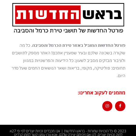
פורטל החדשות המוביל באזור טירת הכרמל והסביבה
. כל מה
שקורה בשכונה שלכם ובעיר שמעניין אתכם! האתר מספק לתושבים
ולציבור מבזקים מסביב לשעון: כל הידיעות והפרשנויות במגוון
תחומים: פוליטיקה, מקומי, בריאות ושאר הנושאים החמים שעל סדר
היום.
מוזמנים לעקוב אחרינו:
2023 © כל הזכויות שמורות - בראש החדשות | אנו מכבדים זכויות יוצרים לפי ס׳ 27א
לחוק זכויות יוצרים, לכן אם זיהיתם יצירה שלכם, אנא צרו עמנו קשר למתן קרדיט