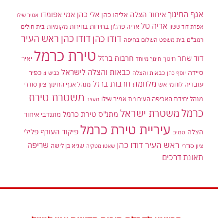
אגף החינוך
איחוד הצלה
אלי כהן
אליהו כהן
אמי אפומדו
אמיר שילו
אריה טל
בחירות
אריה פרג'ון
בחירות מקומיות
בית חולים
אפרת דוד ששון
דודו כהן ראש העיר
דודו כהן
רמב"ם
בית משפט השלום בחיפה
טירת כרמל
דוד שחר
חרבות ברזל
יאיר
חינוך
חינוך מיוחד
כבאות והצלה לישראל
סיידה
כפיר
יוסף כהן
כבאות והצלה
כביש 4
מלחמת חרבות ברזל
עובדיה
לוחמי אש
מנהל אגף החינוך ציון סודרי
משטרת טירת
מנהל יחידת האכיפה העירונית אמיר שילו
מעצר
כרמל
משטרת ישראל
מתנ"ס טירת כרמל
מתנדבי איחוד
עיריית טירת כרמל
פיקוד העורף
פלילי
הצלה
סמים
ראש העיר דודו כהן
שריפה
שגיא בן לישה
ציון סודרי
שאטו מטקיה
תאונת דרכים