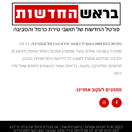
פורטל החדשות המוביל באזור טירת הכרמל והסביבה
. כל מה
שקורה בשכונה שלכם ובעיר שמעניין אתכם! האתר מספק לתושבים
ולציבור מבזקים מסביב לשעון: כל הידיעות והפרשנויות במגוון
תחומים: פוליטיקה, מקומי, בריאות ושאר הנושאים החמים שעל סדר
היום.
מוזמנים לעקוב אחרינו:
2023 © כל הזכויות שמורות - בראש החדשות | אנו מכבדים זכויות יוצרים לפי ס׳ 27א
לחוק זכויות יוצרים, לכן אם זיהיתם יצירה שלכם, אנא צרו עמנו קשר למתן קרדיט