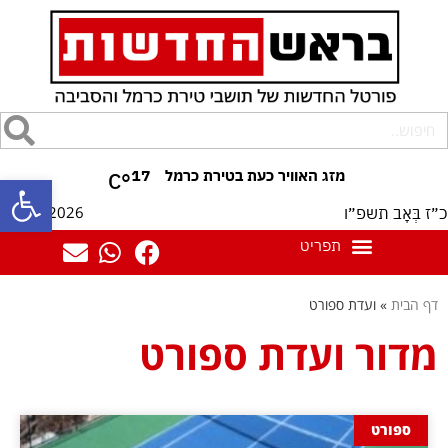
17
°C
פתח סרגל
10/08/2026
כ״ז בְּאָב תשפ״ו
דף הבית
»
ועדת ספורט
מדור ועדת ספורט
ספורט