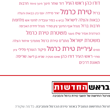
דודו כהן ראש העיר
דוד שחר
חרבות
חינוך
חינוך מיוחד
טירת כרמל
ברזל
יאיר סיידה
יוסף כהן
כבאות והצלה
כבאות והצלה לישראל
מלחמת
כפיר עובדיה
לוחמי אש
כביש 4
חרבות ברזל
מנהל אגף החינוך ציון סודרי
מנהל יחידת האכיפה
משטרת טירת כרמל
העירונית אמיר שילו
מעצר
משטרת ישראל
מתנ"ס טירת כרמל
מתנדבי איחוד הצלה
עיריית טירת כרמל
פיקוד העורף
פלילי
סמים
ציון
ראש העיר דודו כהן
שריפה
שגיא בן לישה
סודרי
שאטו מטקיה
תאונת דרכים
ורטל החדשות המוביל באזור טירת הכרמל והסביבה
. כל מה שקורה