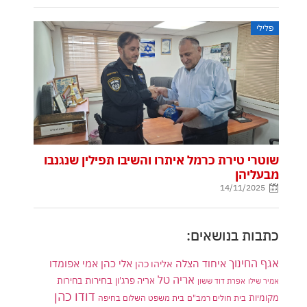
פלילי
שוטרי טירת כרמל איתרו והשיבו תפילין שנגנבו
מבעליהן
14/11/2025
כתבות בנושאים:
אגף החינוך
איחוד הצלה
אלי כהן
אליהו כהן
אמי אפומדו
אריה טל
בחירות
אריה פרג'ון
בחירות
אמיר שילו
אפרת דוד ששון
דודו כהן
מקומיות
בית חולים רמב"ם
בית משפט השלום בחיפה