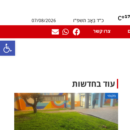
1
°C
07/08/2026
כ״ד בְּאָב תשפ״ו
צרו קשר
פתח סרגל
עוד בחדשות
מקומי