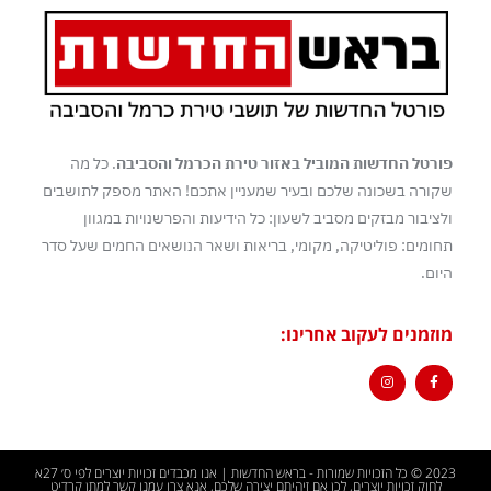
פורטל החדשות המוביל באזור טירת הכרמל והסביבה
. כל מה
שקורה בשכונה שלכם ובעיר שמעניין אתכם! האתר מספק לתושבים
ולציבור מבזקים מסביב לשעון: כל הידיעות והפרשנויות במגוון
תחומים: פוליטיקה, מקומי, בריאות ושאר הנושאים החמים שעל סדר
היום.
מוזמנים לעקוב אחרינו:
2023 © כל הזכויות שמורות - בראש החדשות | אנו מכבדים זכויות יוצרים לפי ס׳ 27א
לחוק זכויות יוצרים, לכן אם זיהיתם יצירה שלכם, אנא צרו עמנו קשר למתן קרדיט