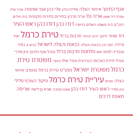
אגף החינוך
איחוד הצלה
אלי כהן
אליהו כהן
אמי אפומדו
אמיר שילו
אריה טל
בחירות
אריה פרג'ון
בחירות מקומיות
בית חולים
אפרת דוד ששון
דודו כהן ראש העיר
דודו כהן
רמב"ם
בית משפט השלום בחיפה
טירת כרמל
דוד שחר
חרבות ברזל
יאיר
חינוך
חינוך מיוחד
כבאות והצלה לישראל
סיידה
כפיר
יוסף כהן
כבאות והצלה
כביש 4
מלחמת חרבות ברזל
עובדיה
לוחמי אש
מנהל אגף החינוך ציון סודרי
משטרת טירת
מנהל יחידת האכיפה העירונית אמיר שילו
מעצר
כרמל
משטרת ישראל
מתנ"ס טירת כרמל
מתנדבי איחוד
עיריית טירת כרמל
פיקוד העורף
פלילי
הצלה
סמים
ראש העיר דודו כהן
שריפה
שגיא בן לישה
ציון סודרי
שאטו מטקיה
תאונת דרכים