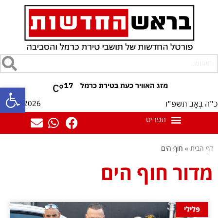
17
°C
פתח סרגל
07/08/2026
כ״ה בְּאָב תשפ״ו
דף הבית
»
חוף הים
מדור חוף הים
פלילי