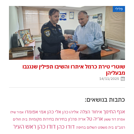
פלילי
שוטרי טירת כרמל איתרו והשיבו תפילין שנגנבו
מבעליהן
14/11/2025
כתבות בנושאים:
אגף החינוך
איחוד הצלה
אלי כהן
אליהו כהן
אמי אפומדו
אמיר שילו
אריה טל
בחירות
אריה פרג'ון
בחירות מקומיות
בית חולים
אפרת דוד ששון
דודו כהן ראש העיר
דודו כהן
רמב"ם
בית משפט השלום בחיפה