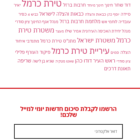
טירת כרמל
דוד שחר
חרבות ברזל
יאיר
חינוך
חינוך מיוחד
כבאות והצלה לישראל
סיידה
כפיר
יוסף כהן
כבאות והצלה
כביש 4
מלחמת חרבות ברזל
עובדיה
לוחמי אש
מנהל אגף החינוך ציון סודרי
משטרת טירת
מנהל יחידת האכיפה העירונית אמיר שילו
מעצר
כרמל
משטרת ישראל
מתנ"ס טירת כרמל
מתנדבי איחוד
עיריית טירת כרמל
פיקוד העורף
פלילי
הצלה
סמים
ראש העיר דודו כהן
שריפה
שגיא בן לישה
ציון סודרי
שאטו מטקיה
תאונת דרכים
הרשמו לקבלת סיכום חדשות יומי למייל
שלכם!