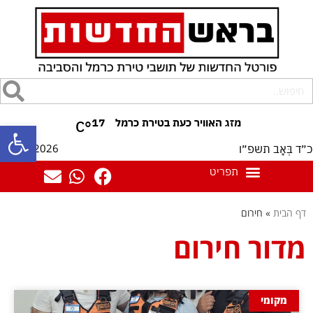
17
°C
פתח סרגל
07/08/2026
כ״ד בְּאָב תשפ״ו
דף הבית
»
חירום
מדור חירום
מקומי