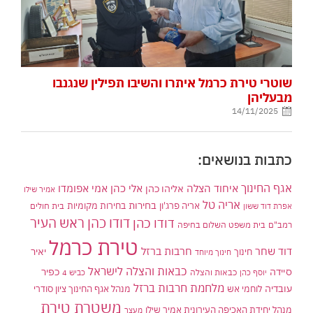
שוטרי טירת כרמל איתרו והשיבו תפילין שנגנבו
מבעליהן
14/11/2025
כתבות בנושאים:
אגף החינוך
איחוד הצלה
אלי כהן
אליהו כהן
אמי אפומדו
אמיר שילו
אריה טל
בחירות
אריה פרג'ון
בחירות מקומיות
בית חולים
אפרת דוד ששון
דודו כהן ראש העיר
דודו כהן
רמב"ם
בית משפט השלום בחיפה
טירת כרמל
דוד שחר
חרבות ברזל
יאיר
חינוך
חינוך מיוחד
כבאות והצלה לישראל
סיידה
כפיר
יוסף כהן
כבאות והצלה
כביש 4
מלחמת חרבות ברזל
עובדיה
לוחמי אש
מנהל אגף החינוך ציון סודרי
משטרת טירת
מנהל יחידת האכיפה העירונית אמיר שילו
מעצר