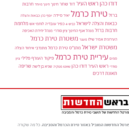
דודו כהן ראש העיר
דוד שחר
חרבות
חינוך
חינוך מיוחד
טירת כרמל
ברזל
יאיר סיידה
יוסף כהן
כבאות והצלה
כבאות והצלה לישראל
מלחמת
כפיר עובדיה
לוחמי אש
כביש 4
חרבות ברזל
מנהל אגף החינוך ציון סודרי
מנהל יחידת האכיפה
משטרת טירת כרמל
העירונית אמיר שילו
מעצר
משטרת ישראל
מתנ"ס טירת כרמל
מתנדבי איחוד הצלה
עיריית טירת כרמל
פיקוד העורף
פלילי
סמים
ציון
ראש העיר דודו כהן
שריפה
שגיא בן לישה
סודרי
שאטו מטקיה
תאונת דרכים
ורטל החדשות המוביל באזור טירת הכרמל והסביבה
. כל מה שקורה