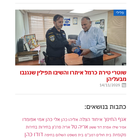
פלילי
שוטרי טירת כרמל איתרו והשיבו תפילין שנגנבו
מבעליהן
14/11/2025
כתבות בנושאים:
אגף החינוך
איחוד הצלה
אלי כהן
אליהו כהן
אמי אפומדו
אריה טל
בחירות
אריה פרג'ון
בחירות
אמיר שילו
אפרת דוד ששון
דודו כהן
מקומיות
בית חולים רמב"ם
בית משפט השלום בחיפה