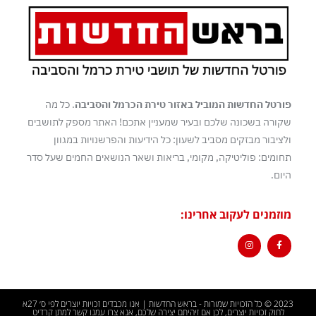
פורטל החדשות המוביל באזור טירת הכרמל והסביבה
. כל מה
שקורה בשכונה שלכם ובעיר שמעניין אתכם! האתר מספק לתושבים
ולציבור מבזקים מסביב לשעון: כל הידיעות והפרשנויות במגוון
תחומים: פוליטיקה, מקומי, בריאות ושאר הנושאים החמים שעל סדר
היום.
מוזמנים לעקוב אחרינו:
2023 © כל הזכויות שמורות - בראש החדשות | אנו מכבדים זכויות יוצרים לפי ס׳ 27א
לחוק זכויות יוצרים, לכן אם זיהיתם יצירה שלכם, אנא צרו עמנו קשר למתן קרדיט