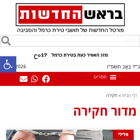
17
°C
פתח סרגל
07/08/2026
כ״ד בְּאָב תשפ״ו
דף הבית
»
חקירה
מדור חקירה
פלילי