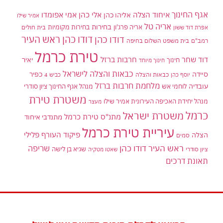
אגף החינוך
איחוד הצלה
אלי כהן
אליהו כהן
אמי אפומדו
אמיר שילו
אריה טל
בחירות
אריה פרג'ון
בחירות מקומיות
בית חולים
אפרת דוד ששון
דודו כהן ראש העיר
דודו כהן
רמב"ם
בית משפט השלום בחיפה
טירת כרמל
דוד שחר
חרבות ברזל
יאיר
חינוך
חינוך מיוחד
כבאות והצלה לישראל
סיידה
כפיר
יוסף כהן
כבאות והצלה
כביש 4
מלחמת חרבות ברזל
עובדיה
לוחמי אש
מנהל אגף החינוך ציון סודרי
משטרת טירת
מנהל יחידת האכיפה העירונית אמיר שילו
מעצר
כרמל
משטרת ישראל
מתנ"ס טירת כרמל
מתנדבי איחוד
עיריית טירת כרמל
פיקוד העורף
פלילי
הצלה
סמים
ראש העיר דודו כהן
שריפה
שגיא בן לישה
ציון סודרי
שאטו מטקיה
תאונת דרכים