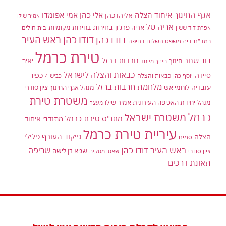
אגף החינוך
איחוד הצלה
אלי כהן
אליהו כהן
אמי אפומדו
אמיר שילו
אריה טל
בחירות
אריה פרג'ון
בחירות מקומיות
בית חולים
אפרת דוד ששון
דודו כהן ראש העיר
דודו כהן
רמב"ם
בית משפט השלום בחיפה
טירת כרמל
דוד שחר
חרבות ברזל
יאיר
חינוך
חינוך מיוחד
כבאות והצלה לישראל
סיידה
כפיר
יוסף כהן
כבאות והצלה
כביש 4
מלחמת חרבות ברזל
עובדיה
לוחמי אש
מנהל אגף החינוך ציון סודרי
משטרת טירת
מנהל יחידת האכיפה העירונית אמיר שילו
מעצר
כרמל
משטרת ישראל
מתנ"ס טירת כרמל
מתנדבי איחוד
עיריית טירת כרמל
פיקוד העורף
פלילי
הצלה
סמים
ראש העיר דודו כהן
שריפה
שגיא בן לישה
ציון סודרי
שאטו מטקיה
תאונת דרכים