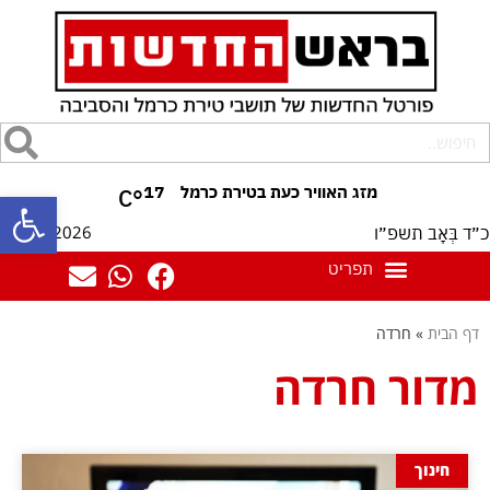
17
°C
פתח סרגל
07/08/2026
כ״ד בְּאָב תשפ״ו
דף הבית
»
חרדה
מדור חרדה
חינוך