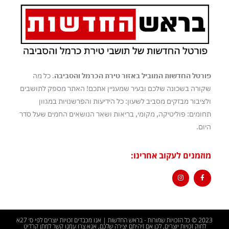
פורטל החדשות המוביל באזור טירת הכרמל והסביבה
. כל מה
שקורה בשכונה שלכם ובעיר שמעניין אתכם! האתר מספק לתושבים
ולציבור מבזקים מסביב לשעון: כל הידיעות והפרשנויות במגוון
תחומים: פוליטיקה, מקומי, בריאות ושאר הנושאים החמים שעל סדר
היום.
מוזמנים לעקוב אחרינו:
2023 © כל הזכויות שמורות - בראש החדשות | אנו מכבדים זכויות יוצרים לפי ס׳ 27א
לחוק זכויות יוצרים, לכן אם זיהיתם יצירה שלכם, אנא צרו עמנו קשר למתן קרדיט