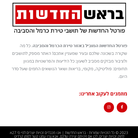
פורטל החדשות המוביל באזור טירת הכרמל והסביבה
. כל מה
שקורה בשכונה שלכם ובעיר שמעניין אתכם! האתר מספק לתושבים
ולציבור מבזקים מסביב לשעון: כל הידיעות והפרשנויות במגוון
תחומים: פוליטיקה, מקומי, בריאות ושאר הנושאים החמים שעל סדר
היום.
מוזמנים לעקוב אחרינו:
2023 © כל הזכויות שמורות - בראש החדשות | אנו מכבדים זכויות יוצרים לפי ס׳ 27א
לחוק זכויות יוצרים, לכן אם זיהיתם יצירה שלכם, אנא צרו עמנו קשר למתן קרדיט