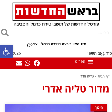
17
°C
פתח סרגל
07/08/2026
כ״ד בְּאָב תשפ״ו
דף הבית
»
טליה אדרי
מדור טליה אדרי
חינוך