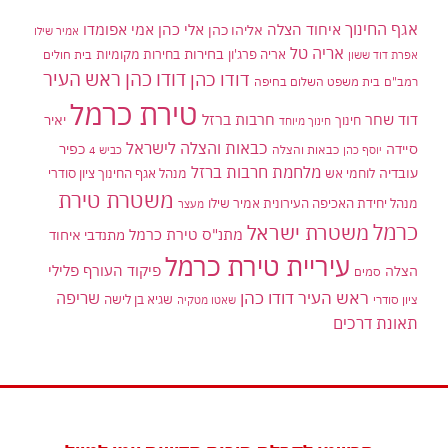
אגף החינוך
איחוד הצלה
אלי כהן
אליהו כהן
אמי אפומדו
אמיר שילו
אריה טל
בחירות
אריה פרג'ון
בחירות מקומיות
בית חולים
אפרת דוד ששון
דודו כהן ראש העיר
דודו כהן
רמב"ם
בית משפט השלום בחיפה
טירת כרמל
דוד שחר
חרבות ברזל
יאיר
חינוך
חינוך מיוחד
כבאות והצלה לישראל
סיידה
כפיר
יוסף כהן
כבאות והצלה
כביש 4
מלחמת חרבות ברזל
עובדיה
לוחמי אש
מנהל אגף החינוך ציון סודרי
משטרת טירת
מנהל יחידת האכיפה העירונית אמיר שילו
מעצר
כרמל
משטרת ישראל
מתנ"ס טירת כרמל
מתנדבי איחוד
עיריית טירת כרמל
פיקוד העורף
פלילי
הצלה
סמים
ראש העיר דודו כהן
שריפה
שגיא בן לישה
ציון סודרי
שאטו מטקיה
תאונת דרכים