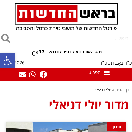
17
°C
פתח סרגל
07/08/2026
כ״ד בְּאָב תשפ״ו
דף הבית
»
יולי דניאלי
מדור יולי דניאלי
חינוך