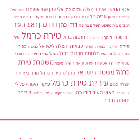
אגף החינוך
איחוד הצלה
אלי כהן
אליהו כהן
אמי אפומדו
אמיר שילו
אריה טל
בחירות
אריה פרג'ון
בחירות מקומיות
בית חולים
אפרת דוד ששון
דודו כהן ראש העיר
דודו כהן
רמב"ם
בית משפט השלום בחיפה
טירת כרמל
דוד שחר
חרבות ברזל
יאיר
חינוך
חינוך מיוחד
כבאות והצלה לישראל
סיידה
כפיר
יוסף כהן
כבאות והצלה
כביש 4
מלחמת חרבות ברזל
עובדיה
לוחמי אש
מנהל אגף החינוך ציון סודרי
משטרת טירת
מנהל יחידת האכיפה העירונית אמיר שילו
מעצר
כרמל
משטרת ישראל
מתנ"ס טירת כרמל
מתנדבי איחוד
עיריית טירת כרמל
פיקוד העורף
פלילי
הצלה
סמים
ראש העיר דודו כהן
שריפה
שגיא בן לישה
ציון סודרי
שאטו מטקיה
תאונת דרכים