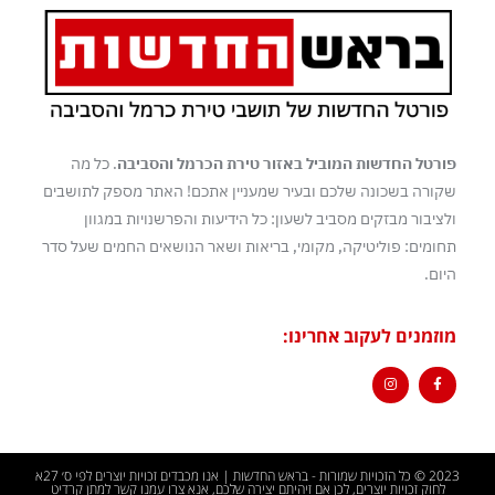
פורטל החדשות המוביל באזור טירת הכרמל והסביבה
. כל מה
שקורה בשכונה שלכם ובעיר שמעניין אתכם! האתר מספק לתושבים
ולציבור מבזקים מסביב לשעון: כל הידיעות והפרשנויות במגוון
תחומים: פוליטיקה, מקומי, בריאות ושאר הנושאים החמים שעל סדר
היום.
מוזמנים לעקוב אחרינו:
2023 © כל הזכויות שמורות - בראש החדשות | אנו מכבדים זכויות יוצרים לפי ס׳ 27א
לחוק זכויות יוצרים, לכן אם זיהיתם יצירה שלכם, אנא צרו עמנו קשר למתן קרדיט