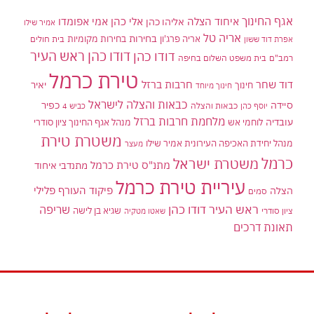
אגף החינוך
איחוד הצלה
אלי כהן
אליהו כהן
אמי אפומדו
אמיר שילו
אריה טל
בחירות
אריה פרג'ון
בחירות מקומיות
בית חולים
אפרת דוד ששון
דודו כהן ראש העיר
דודו כהן
רמב"ם
בית משפט השלום בחיפה
טירת כרמל
דוד שחר
חרבות ברזל
יאיר
חינוך
חינוך מיוחד
כבאות והצלה לישראל
סיידה
כפיר
יוסף כהן
כבאות והצלה
כביש 4
מלחמת חרבות ברזל
עובדיה
לוחמי אש
מנהל אגף החינוך ציון סודרי
משטרת טירת
מנהל יחידת האכיפה העירונית אמיר שילו
מעצר
כרמל
משטרת ישראל
מתנ"ס טירת כרמל
מתנדבי איחוד
עיריית טירת כרמל
פיקוד העורף
פלילי
הצלה
סמים
ראש העיר דודו כהן
שריפה
שגיא בן לישה
ציון סודרי
שאטו מטקיה
תאונת דרכים