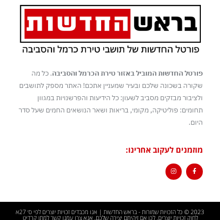
פורטל החדשות המוביל באזור טירת הכרמל והסביבה
. כל מה
שקורה בשכונה שלכם ובעיר שמעניין אתכם! האתר מספק לתושבים
ולציבור מבזקים מסביב לשעון: כל הידיעות והפרשנויות במגוון
תחומים: פוליטיקה, מקומי, בריאות ושאר הנושאים החמים שעל סדר
היום.
מוזמנים לעקוב אחרינו:
2023 © כל הזכויות שמורות - בראש החדשות | אנו מכבדים זכויות יוצרים לפי ס׳ 27א
לחוק זכויות יוצרים, לכן אם זיהיתם יצירה שלכם, אנא צרו עמנו קשר למתן קרדיט