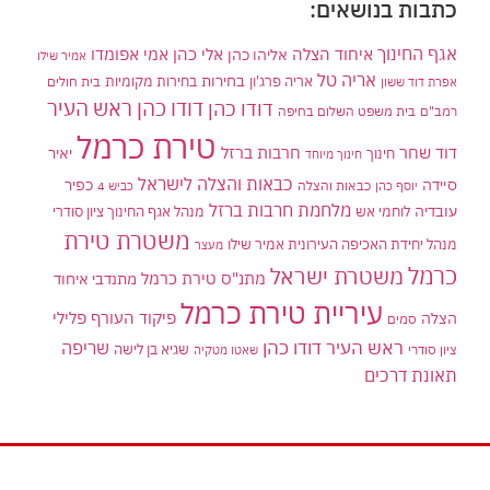
כתבות בנושאים:
אגף החינוך
איחוד הצלה
אלי כהן
אליהו כהן
אמי אפומדו
אמיר שילו
אריה טל
בחירות
אריה פרג'ון
בחירות מקומיות
בית חולים
אפרת דוד ששון
דודו כהן ראש העיר
דודו כהן
רמב"ם
בית משפט השלום בחיפה
טירת כרמל
דוד שחר
חרבות ברזל
יאיר
חינוך
חינוך מיוחד
כבאות והצלה לישראל
סיידה
כפיר
יוסף כהן
כבאות והצלה
כביש 4
מלחמת חרבות ברזל
עובדיה
לוחמי אש
מנהל אגף החינוך ציון סודרי
משטרת טירת
מנהל יחידת האכיפה העירונית אמיר שילו
מעצר
כרמל
משטרת ישראל
מתנ"ס טירת כרמל
מתנדבי איחוד
עיריית טירת כרמל
פיקוד העורף
פלילי
הצלה
סמים
ראש העיר דודו כהן
שריפה
שגיא בן לישה
ציון סודרי
שאטו מטקיה
תאונת דרכים