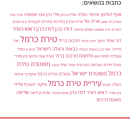
כתבות בנושאים:
אגף החינוך
איחוד הצלה
אלי כהן
אליהו כהן
אמי אפומדו
אמיר שילו
אריה טל
בחירות
אריה פרג'ון
בחירות מקומיות
בית חולים
אפרת דוד ששון
דודו כהן ראש העיר
דודו כהן
רמב"ם
בית משפט השלום בחיפה
טירת כרמל
דוד שחר
חרבות ברזל
יאיר
חינוך
חינוך מיוחד
כבאות והצלה לישראל
סיידה
כפיר
יוסף כהן
כבאות והצלה
כביש 4
מלחמת חרבות ברזל
עובדיה
לוחמי אש
מנהל אגף החינוך ציון סודרי
משטרת טירת
מנהל יחידת האכיפה העירונית אמיר שילו
מעצר
כרמל
משטרת ישראל
מתנ"ס טירת כרמל
מתנדבי איחוד
עיריית טירת כרמל
פיקוד העורף
פלילי
הצלה
סמים
ראש העיר דודו כהן
שריפה
שגיא בן לישה
ציון סודרי
שאטו מטקיה
תאונת דרכים