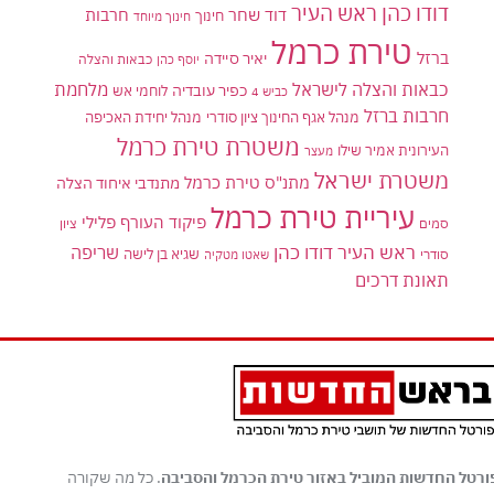
דודו כהן ראש העיר
דוד שחר
חרבות
חינוך
חינוך מיוחד
טירת כרמל
ברזל
יאיר סיידה
יוסף כהן
כבאות והצלה
כבאות והצלה לישראל
מלחמת
כפיר עובדיה
לוחמי אש
כביש 4
חרבות ברזל
מנהל אגף החינוך ציון סודרי
מנהל יחידת האכיפה
משטרת טירת כרמל
העירונית אמיר שילו
מעצר
משטרת ישראל
מתנ"ס טירת כרמל
מתנדבי איחוד הצלה
עיריית טירת כרמל
פיקוד העורף
פלילי
סמים
ציון
ראש העיר דודו כהן
שריפה
שגיא בן לישה
סודרי
שאטו מטקיה
תאונת דרכים
ורטל החדשות המוביל באזור טירת הכרמל והסביבה
. כל מה שקורה