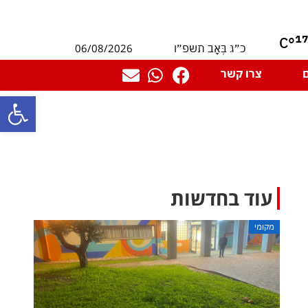
1
°C
06/08/2026
כ״ג בְּאָב תשפ״ו
צרו קשר
פתח סרגל
עוד בחדשות
מקומי