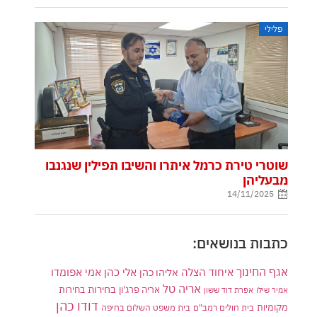
פלילי
שוטרי טירת כרמל איתרו והשיבו תפילין שנגנבו
מבעליהן
14/11/2025
כתבות בנושאים:
אגף החינוך
איחוד הצלה
אלי כהן
אליהו כהן
אמי אפומדו
אריה טל
בחירות
אריה פרג'ון
בחירות
אמיר שילו
אפרת דוד ששון
דודו כהן
מקומיות
בית חולים רמב"ם
בית משפט השלום בחיפה