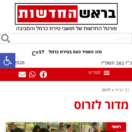
17
°C
פתח סרגל
10/08/2026
כ״ז בְּאָב תשפ״ו
דף הבית
»
לזרוס
מדור לזרוס
ראשי