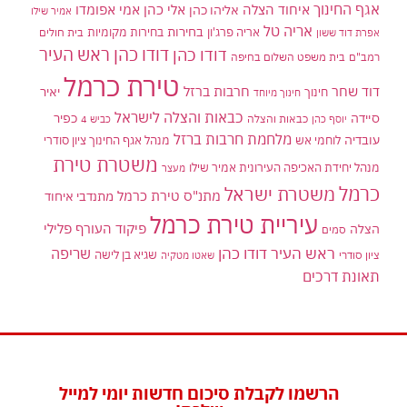
אגף החינוך
איחוד הצלה
אלי כהן
אליהו כהן
אמי אפומדו
אמיר שילו
אריה טל
בחירות
אריה פרג'ון
בחירות מקומיות
בית חולים
אפרת דוד ששון
דודו כהן ראש העיר
דודו כהן
רמב"ם
בית משפט השלום בחיפה
טירת כרמל
דוד שחר
חרבות ברזל
יאיר
חינוך
חינוך מיוחד
כבאות והצלה לישראל
סיידה
כפיר
יוסף כהן
כבאות והצלה
כביש 4
מלחמת חרבות ברזל
עובדיה
לוחמי אש
מנהל אגף החינוך ציון סודרי
משטרת טירת
מנהל יחידת האכיפה העירונית אמיר שילו
מעצר
כרמל
משטרת ישראל
מתנ"ס טירת כרמל
מתנדבי איחוד
עיריית טירת כרמל
פיקוד העורף
פלילי
הצלה
סמים
ראש העיר דודו כהן
שריפה
שגיא בן לישה
ציון סודרי
שאטו מטקיה
תאונת דרכים
הרשמו לקבלת סיכום חדשות יומי למייל