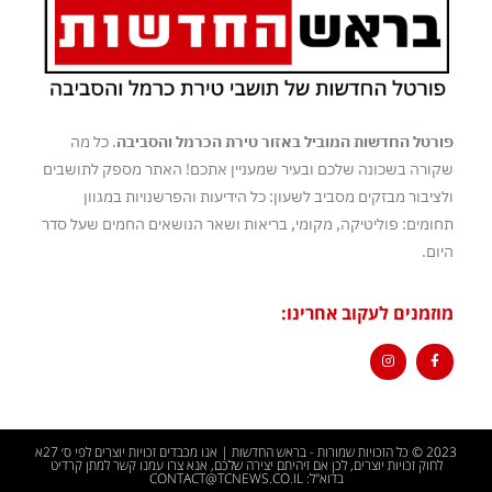
פורטל החדשות המוביל באזור טירת הכרמל והסביבה
. כל מה
שקורה בשכונה שלכם ובעיר שמעניין אתכם! האתר מספק לתושבים
ולציבור מבזקים מסביב לשעון: כל הידיעות והפרשנויות במגוון
תחומים: פוליטיקה, מקומי, בריאות ושאר הנושאים החמים שעל סדר
היום.
מוזמנים לעקוב אחרינו:
2023 © כל הזכויות שמורות - בראש החדשות | אנו מכבדים זכויות יוצרים לפי ס׳ 27א
לחוק זכויות יוצרים, לכן אם זיהיתם יצירה שלכם, אנא צרו עמנו קשר למתן קרדיט
בדוא"ל: CONTACT@TCNEWS.CO.IL